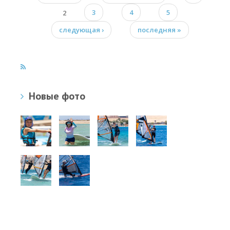
Страницы
2
3
4
5
следующая ›
последняя »
Новые фото