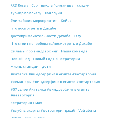
RRD Russian Cup
школа Голландца
скидки
турнир по покеру
Хэллоуин
ближайшие мероприятия
Кейвс
что посмотреть в Дахабе
достопримечательности Дахаба
Ezzy
Что стоит попробовать/посмотреть в Дахабе
фильмы про виндсерфинг
Наша команда
Новый Год
Новый Год на Ветратории
жизнь станции
дети
#каталка #виндсерфинг в египте #ветартория
#семинары #виндсерфинг в египте #ветартория
#57 узлов #каталка #виндсерфинг в египте
#ветартория
ветратория 1 мая
#клубныекарты #ветраториядахаб
Vetratoria
Dahab
Sea
water