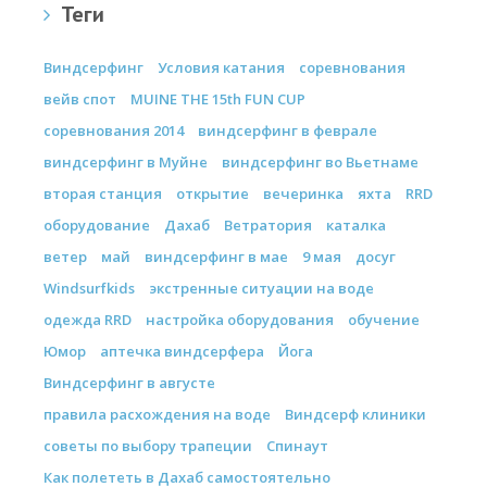
Теги
Виндсерфинг
Условия катания
соревнования
вейв спот
MUINE THE 15th FUN CUP
соревнования 2014
виндсерфинг в феврале
виндсерфинг в Муйне
виндсерфинг во Вьетнаме
вторая станция
открытие
вечеринка
яхта
RRD
оборудование
Дахаб
Ветратория
каталка
ветер
май
виндсерфинг в мае
9 мая
досуг
Windsurfkids
экстренные ситуации на воде
одежда RRD
настройка оборудования
обучение
Юмор
аптечка виндсерфера
Йога
Виндсерфинг в августе
правила расхождения на воде
Виндсерф клиники
советы по выбору трапеции
Спинаут
Как полететь в Дахаб самостоятельно