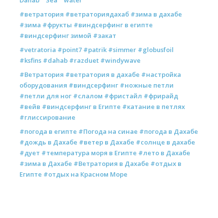
#ветратория #ветраториядахаб #зима в дахабе
#зима #фрукты #виндсерфинг в египте
#виндсерфинг зимой #закат
#vetratoria #point7 #patrik #simmer #globusfoil
#ksfins #dahab #razduet #windywave
#Ветратория #ветратория в дахабе #настройка
оборудования #виндсерфинг #ножные петли
#петли для ног #слалом #фристайл #фрирайд
#вейв #виндсерфинг в Египте #катание в петлях
#глиссирование
#погода в египте #Погода на синае #погода в Дахабе
#дождь в Дахабе #ветер в Дахабе #солнце в дахабе
#дует #температура моря в Египте #лето в Дахабе
#зима в Дахабе #Ветратория в Дахабе #отдых в
Египте #отдых на Красном Море