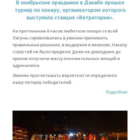
В ноябрьские праздники в Дахабе прошел
турнир по покеру, организатором которого
Места катания
выступила станция «Ветратория».
Наши Станции
На протяжении 6 часов любители покера со всей
Ветратория.Вьетнам
Лагуны соревновались в умении принимать
правильные решения, в выдержке и везении. Накалу
Ветратория Россия
страстей не было предела! Даже не дошедшие до
призов получили массу положительных эмоций и
Ветратория.Египет
адреналина.
Цены
Умение просчитывать вероятности определило
нашу пятерку победителей.
Обучение виндсерфингу
Подробнее
Прокат оборудования
Прокат Винг Фоил
Продажа оборудования
Система скидок