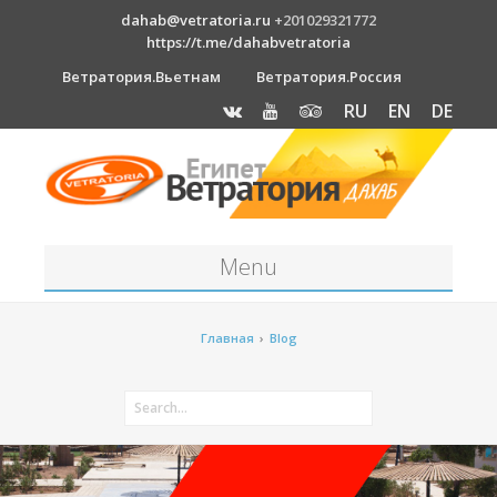
dahab@vetratoria.ru
+201029321772
https://t.me/dahabvetratoria
Ветратория.Вьетнам
Ветратория.Россия
RU
EN
DE
Menu
Станция
Главная
›
Blog
О станции
Вакансии
Как к нам добраться?
Отель Canion