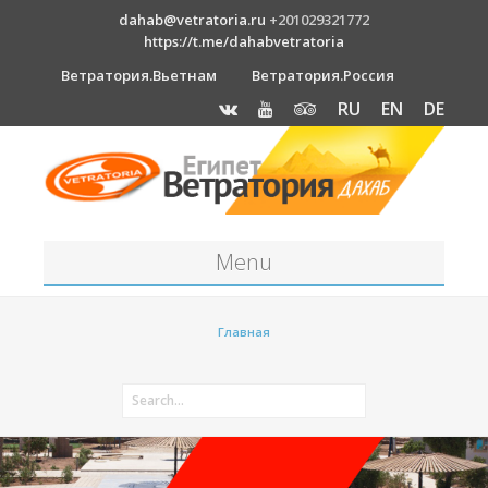
dahab@vetratoria.ru
+201029321772
https://t.me/dahabvetratoria
Ветратория.Вьетнам
Ветратория.Россия
RU
EN
DE
Menu
Станция
Главная
О станции
Вакансии
Как к нам добраться?
Отель Canion