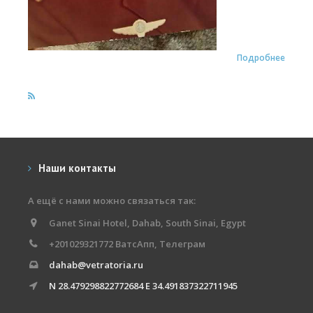
Обучение кайтсерфингу
Контакты
Подробнее
Наши контакты
А ещё с нами можно связаться так:
Ganet Sinai Hotel, Dahab, South Sinai, Egypt
+201029321772 ВатсАпп, Телеграм
dahab@vetratoria.ru
N 28.479298822772684 E 34.491837322711945