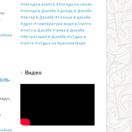
#погода в египте #Погода на синае
#погода в Дахабе #дождь в Дахабе
чно
#ветер в Дахабе #солнце в дахабе
х
#дует #температура моря в Египте
#лето в Дахабе #зима в Дахабе
робнее
#Ветратория в Дахабе #отдых в
Египте #отдых на Красном Море
Видео
оль.
парус,
ь
робнее