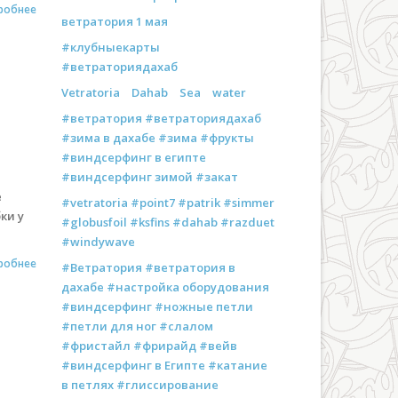
робнее
ветратория 1 мая
#клубныекарты
#ветраториядахаб
Vetratoria
Dahab
Sea
water
#ветратория #ветраториядахаб
#зима в дахабе #зима #фрукты
#виндсерфинг в египте
#виндсерфинг зимой #закат
е
#vetratoria #point7 #patrik #simmer
ки у
#globusfoil #ksfins #dahab #razduet
#windywave
робнее
#Ветратория #ветратория в
дахабе #настройка оборудования
#виндсерфинг #ножные петли
#петли для ног #слалом
#фристайл #фрирайд #вейв
#виндсерфинг в Египте #катание
в петлях #глиссирование