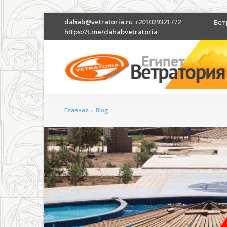
dahab@vetratoria.ru
+201029321772
Вет
https://t.me/dahabvetratoria
Главная
›
Blog