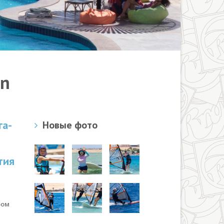
nn
га-
Новые фото
тия
ром