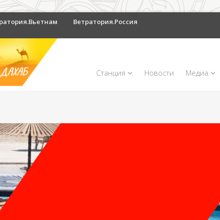
ратория.Вьетнам
Ветратория.Россия
Станция
Новости
Медиа