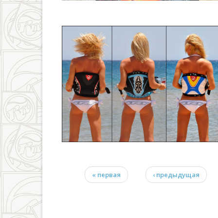
« первая
‹ предыдущая
Страницы