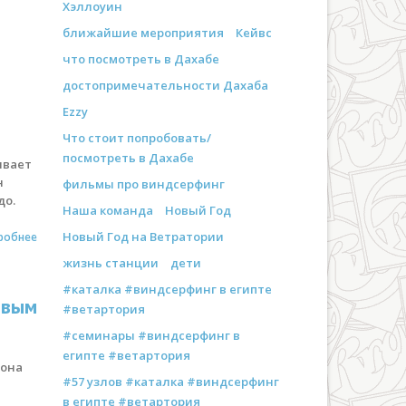
Хэллоуин
ближайшие мероприятия
Кейвс
что посмотреть в Дахабе
достопримечательности Дахаба
Ezzy
Что стоит попробовать/
посмотреть в Дахабе
ывает
н
фильмы про виндсерфинг
до.
Наша команда
Новый Год
Новый Год на Ветратории
робнее
жизнь станции
дети
#каталка #виндсерфинг в египте
овым
#ветартория
#семинары #виндсерфинг в
египте #ветартория
 она
#57 узлов #каталка #виндсерфинг
в египте #ветартория