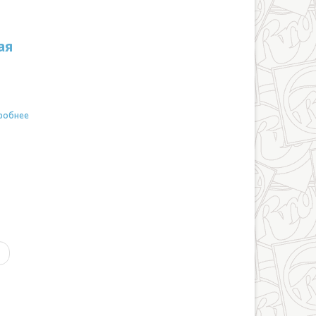
ая
робнее