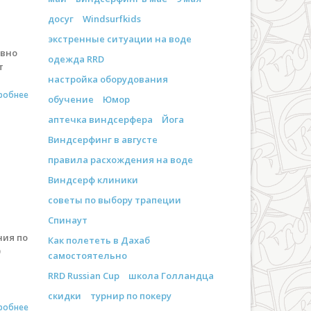
досуг
Windsurfkids
экстренные ситуации на воде
ивно
одежда RRD
т
настройка оборудования
робнее
обучение
Юмор
аптечка виндсерфера
Йога
Виндсерфинг в августе
правила расхождения на воде
Виндсерф клиники
советы по выбору трапеции
Спинаут
ния по
Как полететь в Дахаб
0
самостоятельно
RRD Russian Cup
школа Голландца
скидки
турнир по покеру
робнее