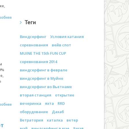
ке,
робнее
Теги
Виндсерфинг
Условия катания
соревнования
вейв спот
MUINE THE 15th FUN CUP
соревнования 2014
м
0%
виндсерфинг в феврале
е,
виндсерфинг в Муйне
е
виндсерфинг во Вьетнаме
вторая станция
открытие
вечеринка
яхта
RRD
робнее
оборудование
Дахаб
Ветратория
каталка
ветер
от
май
виндсерфинг в мае
9 мая