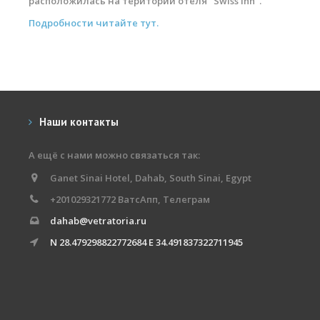
расположилась на територии отеля "Swiss Inn".
Подробности читайте тут.
Наши контакты
А ещё с нами можно связаться так:
Ganet Sinai Hotel, Dahab, South Sinai, Egypt
+201029321772 ВатсАпп, Телеграм
dahab@vetratoria.ru
N 28.479298822772684 E 34.491837322711945