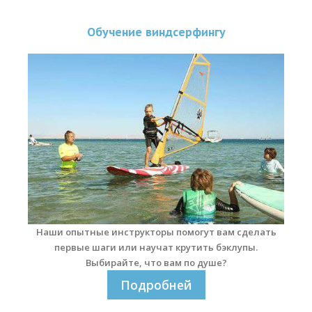
Прогноз погоды
Обучение виндсерфингу
Оборудование
Карта лагуны
Виртуальный тур Ганет Синай
Виртуальный тур Свисс Инн
Дахаб
ВиндСерфКидс
Новости
Медиа
Наши опытные инструкторы помогут вам сделать
первые шаги или научат крутить бэклупы.
Медиа архив
Выбирайте, что вам по душе?
Подробней
Фотки
Видео