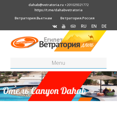
dahab@vetratoria.ru
+201029321772
https://t.me/dahabvetratoria
Ветратория.Вьетнам
Ветратория.Россия
RU
EN
DE
Menu
Станция
О станции
Вакансии
Как к нам добраться?
Отель Canion