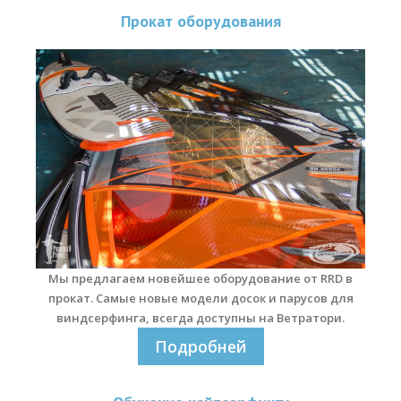
Прокат оборудования
Места катания
Наши Станции
Ветратория.Вьетнам
Ветратория Россия
Ветратория.Египет
Цены
Обучение виндсерфингу
Прокат оборудования
Мы предлагаем новейшее оборудование от RRD в
прокат. Самые новые модели досок и парусов для
Прокат Винг Фоил
виндсерфинга, всегда доступны на Ветратори.
Продажа оборудования
Подробней
Система скидок