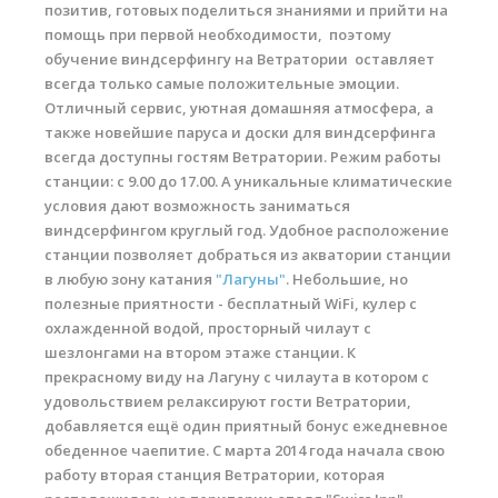
позитив, готовых поделиться знаниями и прийти на
помощь при первой необходимости, поэтому
обучение виндсерфингу на Ветратории оставляет
всегда только самые положительные эмоции.
Отличный сервис, уютная домашняя атмосфера, а
также новейшие паруса и доски для виндсерфинга
всегда доступны гостям Ветратории. Режим работы
станции: с 9.00 до 17.00. А уникальные климатические
условия дают возможность заниматься
виндсерфингом круглый год. Удобное расположение
станции позволяет добраться из акватории станции
в любую зону катания
"Лагуны"
. Небольшие, но
полезные приятности - бесплатный WiFi, кулер с
охлажденной водой, просторный чилаут с
шезлонгами на втором этаже станции. К
прекрасному виду на Лагуну с чилаута в котором с
удовольствием релаксируют гости Ветратории,
добавляется ещё один приятный бонус ежедневное
обеденное чаепитие. С марта 2014 года начала свою
работу вторая станция Ветратории, которая