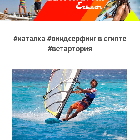
Прогноз погоды
Оборудование
Карта лагуны
#каталка #виндсерфинг в египте
Виртуальный тур Ганет Синай
#ветартория
Виртуальный тур Свисс Инн
Дахаб
ВиндСерфКидс
Новости
Медиа
Медиа архив
Фотки
Видео