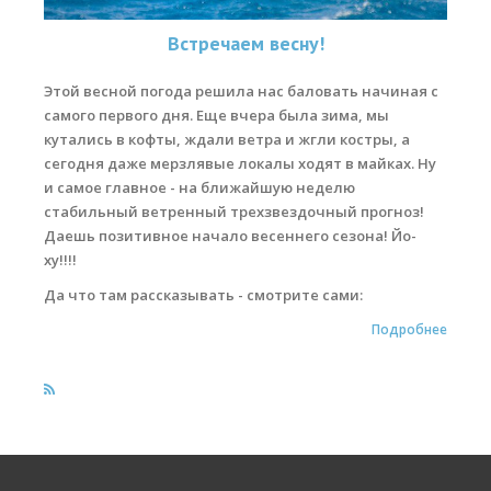
Места катания
Встречаем весну!
Наши Станции
Этой весной погода решила нас баловать начиная с
самого первого дня. Еще вчера была зима, мы
Ветратория.Вьетнам
кутались в кофты, ждали ветра и жгли костры, а
сегодня даже мерзлявые локалы ходят в майках. Ну
Ветратория Россия
и самое главное - на ближайшую неделю
Ветратория.Египет
стабильный ветренный трехзвездочный прогноз!
Даешь позитивное начало весеннего сезона! Йо-
Цены
ху!!!!
Обучение виндсерфингу
Да что там рассказывать - смотрите сами:
Подробнее
Прокат оборудования
Прокат Винг Фоил
Продажа оборудования
Система скидок