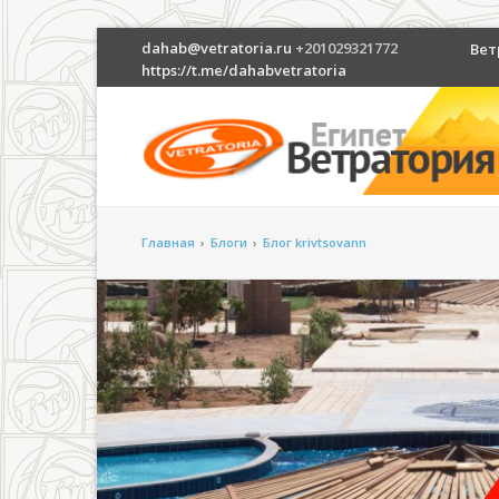
dahab@vetratoria.ru
+201029321772
Вет
https://t.me/dahabvetratoria
Главная
›
Блоги
›
Блог krivtsovann