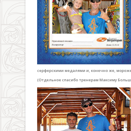
серферскими медалями и, конечно же, мороже
(Отдельное спасибо тренерам Максиму Больша
dsc_0430_fhdr.jpg