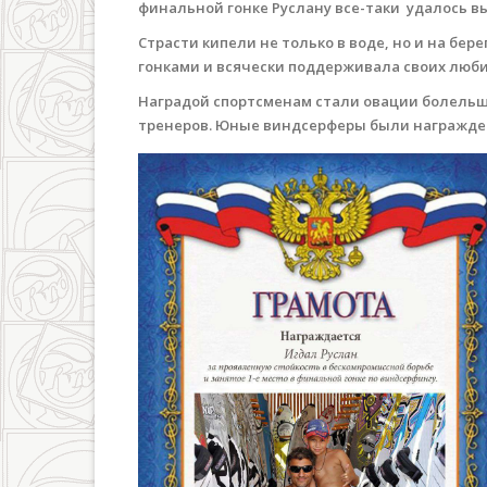
финальной гонке Руслану все-таки удалось в
Страсти кипели не только в воде, но и на бе
гонками и всячески поддерживала своих люб
Наградой спортсменам стали овации болельщи
тренеров. Юные виндсерферы были награжде
ruslan.jpg