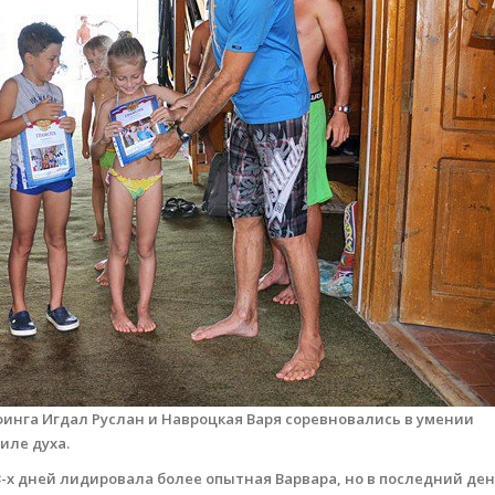
финга Игдал Руслан и Навроцкая Варя соревновались в умении
иле духа.
3-х дней лидировала более опытная Варвара, но в последний ден