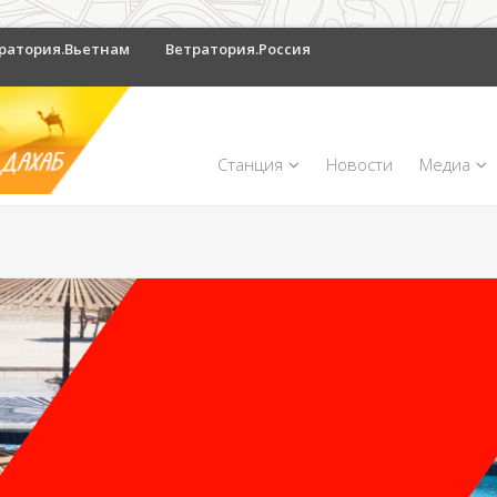
ратория.Вьетнам
Ветратория.Россия
Станция
Новости
Медиа