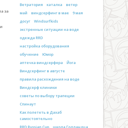
Ветратория
каталка
ветер
ла за
май
виндсерфинг в мае
9 мая
досуг
Windsurfkids
 и
экстренные ситуации на воде
одежда RRD
настройка оборудования
обучение
Юмор
аптечка виндсерфера
Йога
Виндсерфинг в августе
правила расхождения на воде
Виндсерф клиники
советы по выбору трапеции
Спинаут
Как полететь в Дахаб
самостоятельно
RRD Russian Cup
школа Голландца