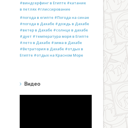
#виндсерфинг в Египте #катание
в петлях #глиссирование
#погода в египте #Погода на синае
#погода в Дахабе #дождь в Дахабе
#ветер в Дахабе #солнце в дахабе
#дует #температура моря в Египте
#лето в Дахабе #зима в Дахабе
#Ветратория в Дахабе #отдых в
Египте #отдых на Красном Море
Видео