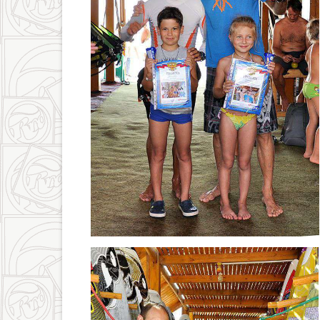
dsc_0438_fhdr.jpg