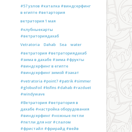
#57 узлов #каталка #виндсерфинг
в египте #ветартория
ветратория 1 мая
#клубныекарты
#ветраториядахаб
Vetratoria
Dahab
Sea
water
#ветратория #ветраториядахаб
#зима в дахабе #зима #фрукты
#виндсерфинг в египте
#виндсерфинг зимой #закат
#vetratoria #point7 #patrik #simmer
#globusfoil #ksfins #dahab #razduet
#windywave
#Ветратория #ветратория в
дахабе #настройка оборудования
#виндсерфинг #ножные петли
#петли для ног #слалом
#фристайл #фрирайд #вейв