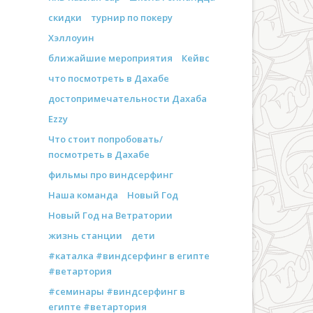
скидки
турнир по покеру
Хэллоуин
ближайшие мероприятия
Кейвс
что посмотреть в Дахабе
достопримечательности Дахаба
Ezzy
Что стоит попробовать/
посмотреть в Дахабе
фильмы про виндсерфинг
Наша команда
Новый Год
Новый Год на Ветратории
жизнь станции
дети
#каталка #виндсерфинг в египте
#ветартория
#семинары #виндсерфинг в
египте #ветартория