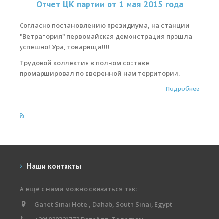
Отчет ЦК партии от 1 мая 2015 года
Места катания
Согласно постановлению президиума, на станции
"Ветратория" первомайская демонстрация прошла
Наши Станции
успешно! Ура, товарищи!!!!
Ветратория.Вьетнам
Трудовой коллектив в полном составе
промаршировал по вверенной нам территории.
Ветратория Россия
Подробнее
Ветратория.Египет
Цены
Обучение виндсерфингу
Прокат оборудования
Наши контакты
Прокат Винг Фоил
Продажа оборудования
А ещё с нами можно связаться так:
Ganet Sinai Hotel, Dahab, South Sinai, Egypt
Система скидок
+201029321772 ВатсАпп, Телеграм