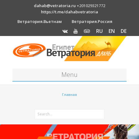
dahab@vetratoria.ru
+201029321772
https://t.me/dahabvetratoria
Ветратория.Вьетнам
Ветратория.Россия
RU
EN
DE
Menu
Станция
Главная
О станции
Вакансии
Как к нам добраться?
Отель Canion