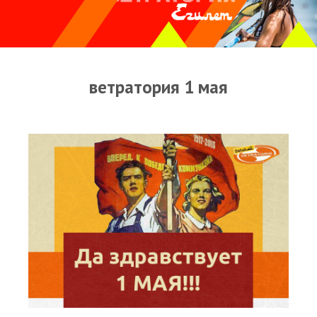
Прогноз погоды
Оборудование
Карта лагуны
ветратория 1 мая
Виртуальный тур Ганет Синай
Виртуальный тур Свисс Инн
Дахаб
ВиндСерфКидс
Новости
Медиа
Медиа архив
Фотки
Видео