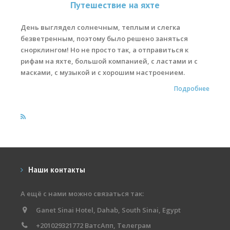
Путешествие на яхте
Места катания
День выглядел солнечным, теплым и слегка
безветренным, поэтому было решено заняться
Наши Станции
снорклингом! Но не просто так, а отправиться к
Ветратория.Вьетнам
рифам на яхте, большой компанией, с ластами и с
масками, с музыкой и с хорошим настроением.
Ветратория Россия
Подробнее
Ветратория.Египет
Цены
Обучение виндсерфингу
Прокат оборудования
Наши контакты
Прокат Винг Фоил
А ещё с нами можно связаться так:
Продажа оборудования
Ganet Sinai Hotel, Dahab, South Sinai, Egypt
Система скидок
+201029321772 ВатсАпп, Телеграм