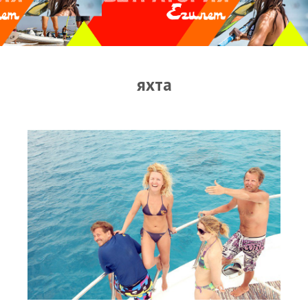
Прогноз погоды
Оборудование
Карта лагуны
яхта
Виртуальный тур Ганет Синай
Виртуальный тур Свисс Инн
Дахаб
ВиндСерфКидс
Новости
Медиа
Медиа архив
Фотки
Видео