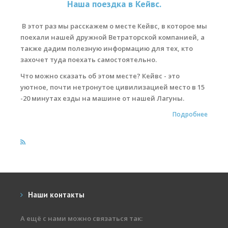
Наша поездка в Кейвс.
Места катания
В этот раз мы расскажем о месте
Кейвс
, в которое мы
поехали нашей дружной Ветраторской компанией, а
Наши Станции
также дадим полезную информацию для тех, кто
Ветратория.Вьетнам
захочет туда поехать самостоятельно.
Что можно сказать об этом месте? Кейвс - это
Ветратория Россия
уютное, почти нетронутое цивилизацией место в 15
Ветратория.Египет
-20 минутах езды на машине от нашей Лагуны.
Подробнее
Цены
Обучение виндсерфингу
Прокат оборудования
Прокат Винг Фоил
Продажа оборудования
Наши контакты
Система скидок
А ещё с нами можно связаться так: