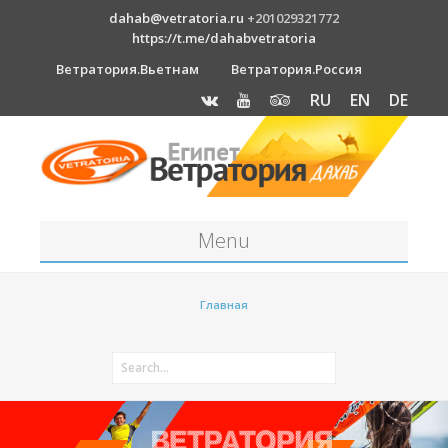
dahab@vetratoria.ru
+201029321772
https://t.me/dahabvetratoria
Ветратория.Вьетнам
Ветратория.Россия
RU
EN
DE
Menu
Станция
Главная
О станции
Вакансии
Как к нам добраться?
Отель Canion