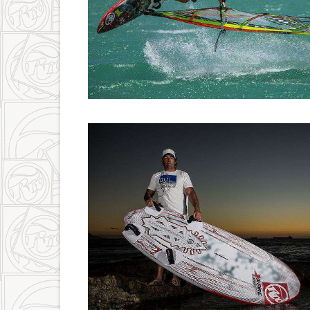
9724518686_0b02133910