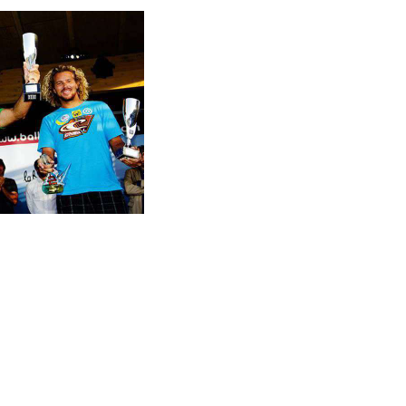
4_1705396732_n.jpg
_b.jpg