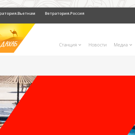
ратория.Вьетнам
Ветратория.Россия
Станция
Новости
Медиа