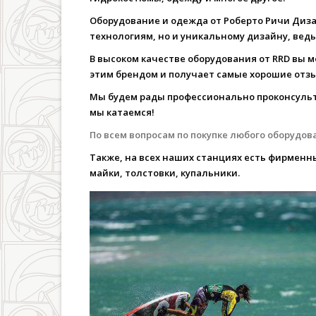
Оборудование и одежда от Роберто Ричи Диза
технологиям, но и уникальному дизайну, вед
В высоком качестве оборудования от RRD вы м
этим брендом и получает самые хорошие отз
Мы будем рады профессионально проконсульти
мы катаемся!
По всем вопросам по покупке любого оборудов
Также, на всех наших станциях есть фирменн
майки, толстовки, купальники.
8695608364_a712593d72