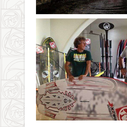
antuan_lightwind.jpg