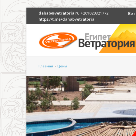
dahab@vetratoria.ru
+201029321772
Вет
https://t.me/dahabvetratoria
Главная
›
Цены