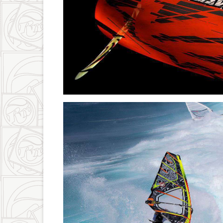
9676107569_295f541367