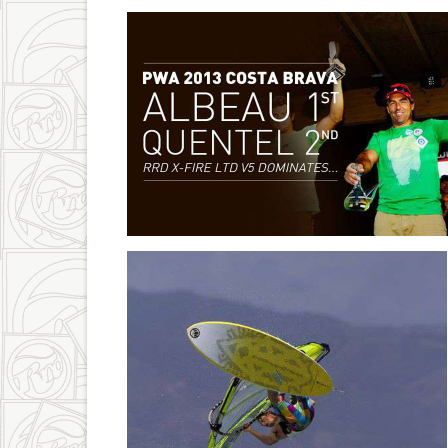
969700_54274345577122
6829871929_28e5cb757b