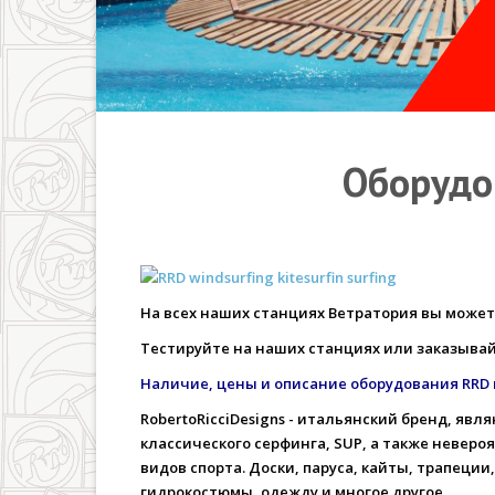
Оборудо
На всех наших станциях Ветратория вы можете
Тестируйте на наших станциях или заказывайт
Наличие, цены и описание оборудования RRD 
RobertoRicciDesigns - итальянский бренд, я
классического серфинга, SUP, а также невер
видов спорта. Доски, паруса, кайты, трапеци
гидрокостюмы, одежду и многое другое.