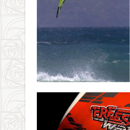
6829832405_60328195be