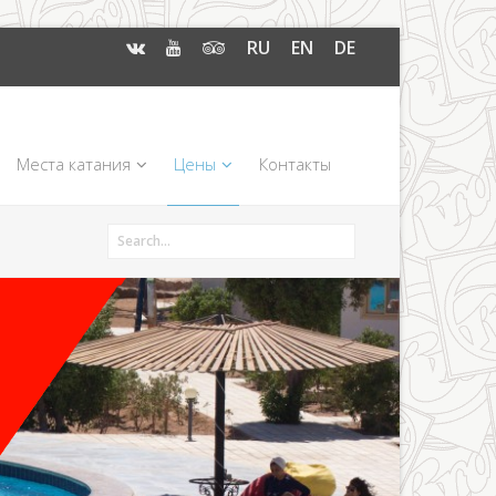
RU
EN
DE
Места катания
Цены
Контакты