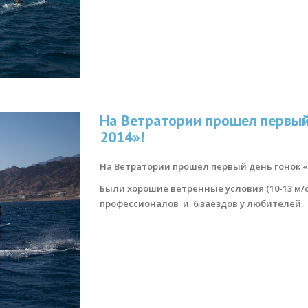
На Ветратории прошел первый
2014»!
На Ветратории прошел первый день гонок «R
Были хорошие ветренные условия (10-13 м/се
профессионалов и 6 заездов у любителей.