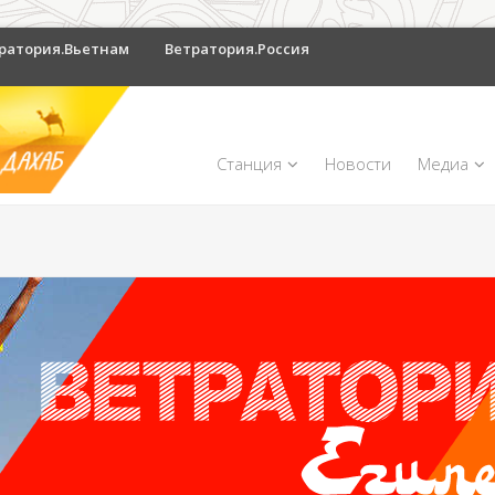
ратория.Вьетнам
Ветратория.Россия
Станция
Новости
Медиа