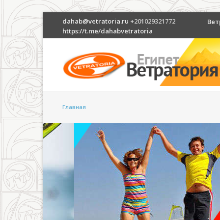
dahab@vetratoria.ru
+201029321772
Вет
https://t.me/dahabvetratoria
Главная