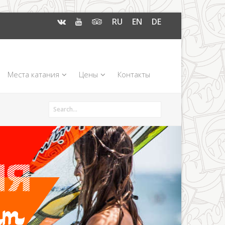
RU
EN
DE
Места катания
Цены
Контакты