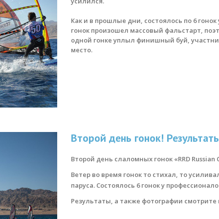
усилился.
Как и в прошлые дни, состоялось по 6 гонок
гонок произошел массовый фальстарт, поэт
одной гонке уплыл финишный буй, участни
место.
Второй день гонок! Результаты
Второй день слаломных гонок
«RRD Russian
Ветер во время гонок то стихал, то усилив
паруса. Состоялось 6 гонок у профессионало
Результаты, а также фотографии смотрите 