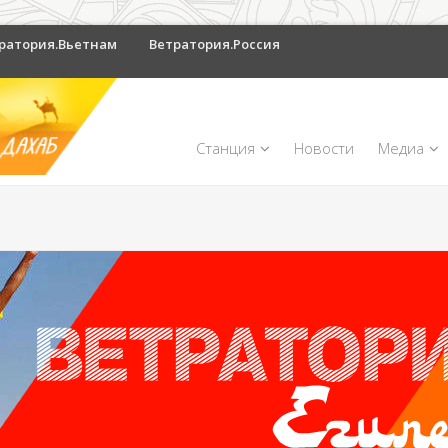
ратория.Вьетнам
Ветратория.Россия
Станция
Новости
Медиа