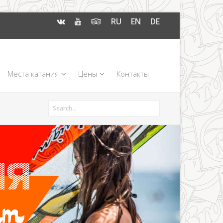
RU
EN
DE
Места катания
Цены
Контакты