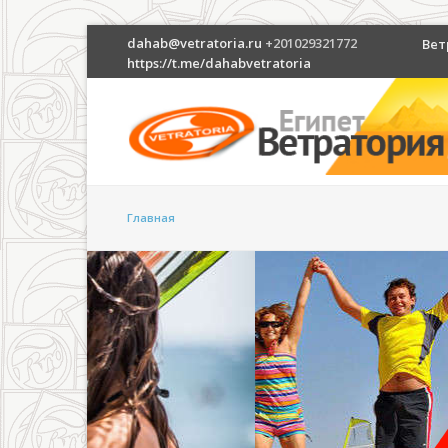
dahab@vetratoria.ru
+201029321772
Вет
https://t.me/dahabvetratoria
Главная