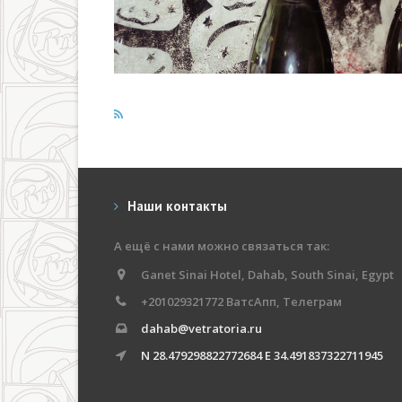
Наши контакты
А ещё с нами можно связаться так:
Ganet Sinai Hotel, Dahab, South Sinai, Egypt
+201029321772 ВатсАпп, Телеграм
dahab@vetratoria.ru
N 28.479298822772684 E 34.491837322711945