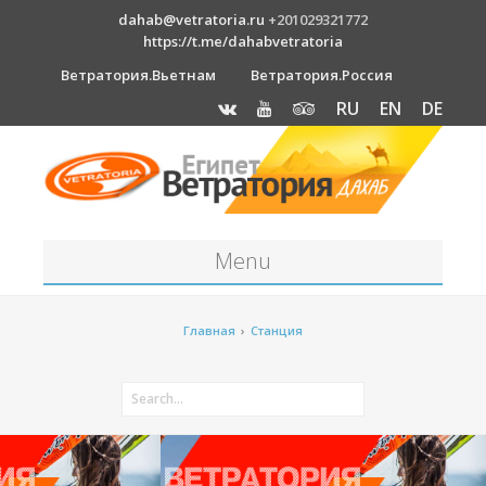
dahab@vetratoria.ru
+201029321772
https://t.me/dahabvetratoria
Ветратория.Вьетнам
Ветратория.Россия
RU
EN
DE
Menu
Станция
Главная
›
Станция
О станции
Вакансии
Как к нам добраться?
Отель Canion