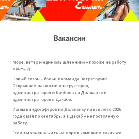
Прогноз погоды
Оборудование
Карта лагуны
Вакансии
Виртуальный тур Ганет Синай
Виртуальный тур Свисс Инн
Море, ветер и единомышленники – похоже на работу
Дахаб
мечты?)
ВиндСерфКидс
Новый сезон – больше команда Ветратории!
Открываем вакансии инструкторов,
Новости
администраторов и бичбоев на Должанке и
администраторов в Дахабе.
Медиа
Ищем виндсёрферов на Должанку на всё лето 2026
Медиа архив
года с мая по сентябрь, а в Дахаб – на постоянную
работу.
Фотки
Если ты хочешь жить на море в компании таких же
Видео