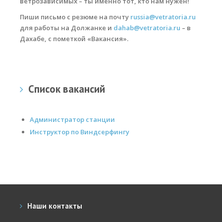
ветрозависимых – ты именно тот, кто нам нужен!
Пиши письмо с резюме на почту
russia@vetratoria.ru
Места катания
для работы на Должанке и
dahab@vetratoria.ru
– в
Наши Станции
Дахабе, с пометкой «Вакансия».
Ветратория.Вьетнам
Ветратория Россия
Список вакансий
Ветратория.Египет
Цены
Администратор станции
Обучение виндсерфингу
Инструктор по Виндсерфингу
Прокат оборудования
Прокат Винг Фоил
Продажа оборудования
Наши контакты
Система скидок