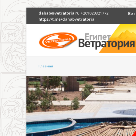
dahab@vetratoria.ru
+201029321772
Вет
https://t.me/dahabvetratoria
Главная