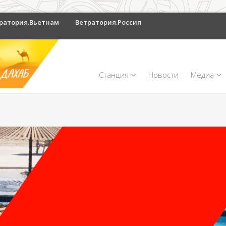
ратория.Вьетнам
Ветратория.Россия
Станция
Новости
Медиа