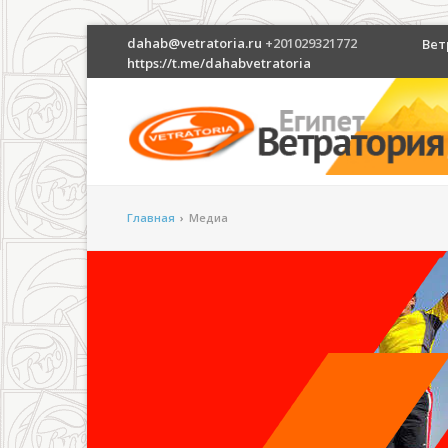
dahab@vetratoria.ru
+201029321772
Вет
https://t.me/dahabvetratoria
Главная
›
Медиа