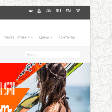
RU
EN
DE
Места катания
Цены
Контакты