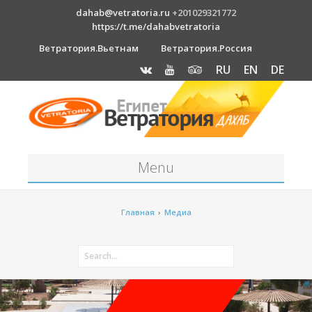
dahab@vetratoria.ru
+201029321772
https://t.me/dahabvetratoria
Ветратория.Вьетнам
Ветратория.Россия
RU
EN
DE
Menu
Станция
Главная
›
Медиа
О станции
Вакансии
Как к нам добраться?
Отель Canion