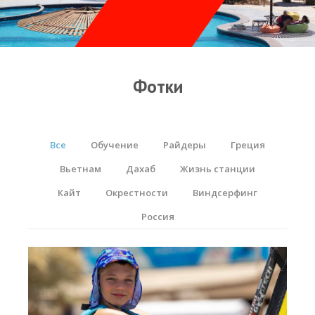
Прогноз погоды
Оборудование
Карта лагуны
Фотки
Виртуальный тур Ганет Синай
Виртуальный тур Свисс Инн
Все
Обучение
Райдеры
Греция
Дахаб
Вьетнам
Дахаб
Жизнь станции
ВиндСерфКидс
Кайт
Окрестности
Виндсерфинг
Новости
Россия
Медиа
Медиа архив
Фотки
Видео