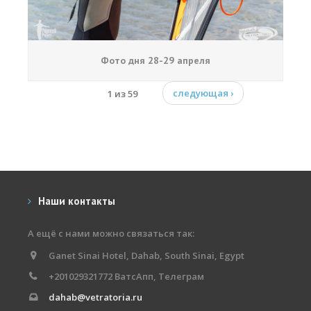
Фото дня 28-29 апреля
1 из 59
следующая ›
Наши контакты
А ещё с нами можно связаться так:
Ganet Sinai Hotel, Dahab, South Sinai, Egypt
+201029321772 ВатсАпп, Телеграм
dahab@vetratoria.ru