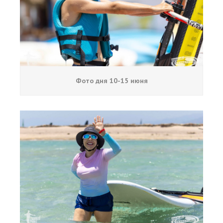
Места катания
Наши Станции
Ветратория.Вьетнам
Ветратория Россия
Фото дня 10-15 июня
Ветратория.Египет
Цены
Обучение виндсерфингу
Прокат оборудования
Прокат Винг Фоил
Продажа оборудования
Система скидок