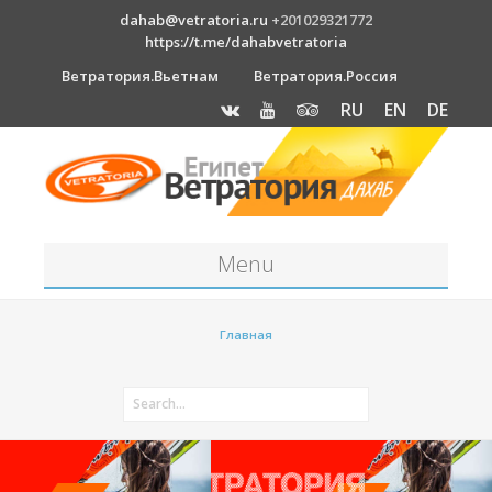
dahab@vetratoria.ru
+201029321772
https://t.me/dahabvetratoria
Ветратория.Вьетнам
Ветратория.Россия
RU
EN
DE
Menu
Станция
Главная
О станции
Вакансии
Как к нам добраться?
Отель Canion