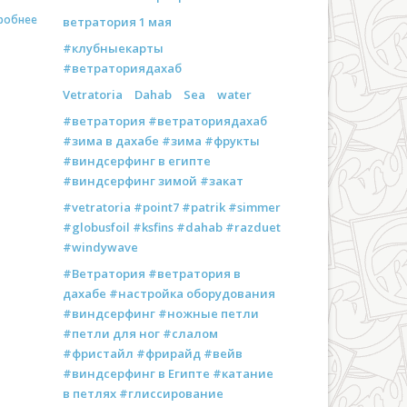
робнее
ветратория 1 мая
#клубныекарты
#ветраториядахаб
Vetratoria
Dahab
Sea
water
#ветратория #ветраториядахаб
#зима в дахабе #зима #фрукты
#виндсерфинг в египте
#виндсерфинг зимой #закат
#vetratoria #point7 #patrik #simmer
#globusfoil #ksfins #dahab #razduet
#windywave
#Ветратория #ветратория в
дахабе #настройка оборудования
#виндсерфинг #ножные петли
#петли для ног #слалом
#фристайл #фрирайд #вейв
#виндсерфинг в Египте #катание
в петлях #глиссирование