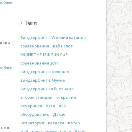
робнее
Теги
Виндсерфинг
Условия катания
длали
соревнования
вейв спот
MUINE THE 15th FUN CUP
соревнования 2014
робнее
виндсерфинг в феврале
виндсерфинг в Муйне
виндсерфинг во Вьетнаме
вторая станция
открытие
вечеринка
яхта
RRD
оборудование
Дахаб
Ветратория
каталка
ветер
 не в
май
виндсерфинг в мае
9 мая