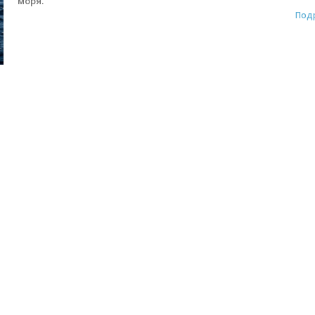
моря.
Под