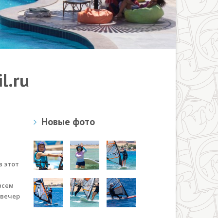
l.ru
Новые фото
р
в этот
всем
 вечер