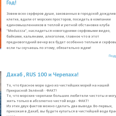
Год!
Зовем всех серферов души, закованных в городской дождли
клетке, вдали от морских просторов, посидеть в компании
единомышленников в теплой и уютной обстановке клуба
"Meduzzza", насладиться новогодними серфовыми видео,
байками, кальянами, алкоголем, главное что в этот
предновогодний вечер все будет особенно теплым и серфов
если ты скучаешь по этому, обязательно ждем!
Под
Дахаб , RUS 100 и Черепаха!
То, что Красное море одно из чистейших морей на нашей
Прекрасной Зелёной - ФАКТ!
То, что морские черепахи большие любители чистоты и мог
жить только в абсолютно чистой воде - ФАКТ!
Из этих двух фактов можно сделать два вывода. Во-первых,
приезжая в Дахаб, вы будете купаться в чистейшей воде Кра