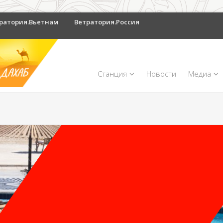
ратория.Вьетнам
Ветратория.Россия
Станция
Новости
Медиа