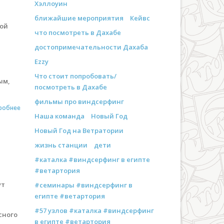
Хэллоуин
ближайшие мероприятия
Кейвс
вой
что посмотреть в Дахабе
достопримечательности Дахаба
Ezzy
Что стоит попробовать/
ым,
посмотреть в Дахабе
фильмы про виндсерфинг
робнее
Наша команда
Новый Год
Новый Год на Ветратории
жизнь станции
дети
#каталка #виндсерфинг в египте
#ветартория
ут
#семинары #виндсерфинг в
египте #ветартория
#57 узлов #каталка #виндсерфинг
сного
в египте #ветартория