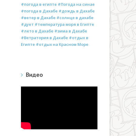
#погода в египте #Погода на синае
#погода в Дахабе #дождь в Дахабе
#ветер в Дахабе #солнце в дахабе
#дует #температура моря в Египте
#лето в Дахабе #зима в Дахабе
#Ветратория в Дахабе #отдых в
Египте #отдых на Красном Море
Видео