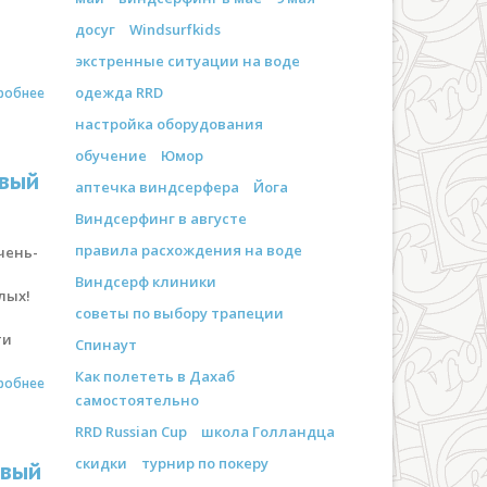
досуг
Windsurfkids
экстренные ситуации на воде
одежда RRD
робнее
настройка оборудования
обучение
Юмор
овый
аптечка виндсерфера
Йога
Виндсерфинг в августе
правила расхождения на воде
чень-
,
Виндсерф клиники
лых!
советы по выбору трапеции
ти
Спинаут
Как полететь в Дахаб
робнее
самостоятельно
RRD Russian Cup
школа Голландца
скидки
турнир по покеру
овый