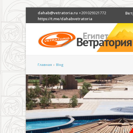
dahab@vetratoria.ru
+201029321772
Вет
https://t.me/dahabvetratoria
Главная
›
Blog