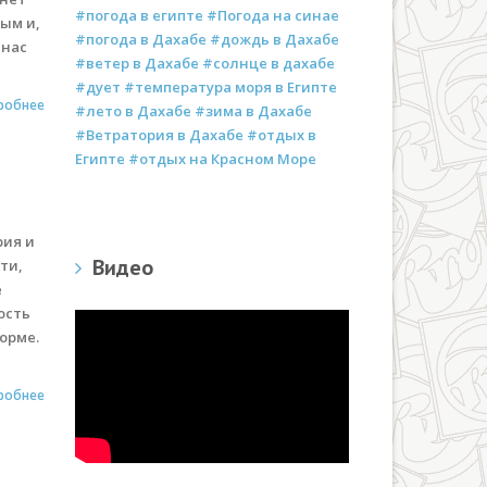
#погода в египте #Погода на синае
ым и,
#погода в Дахабе #дождь в Дахабе
 нас
#ветер в Дахабе #солнце в дахабе
#дует #температура моря в Египте
робнее
#лето в Дахабе #зима в Дахабе
#Ветратория в Дахабе #отдых в
Египте #отдых на Красном Море
рия и
Видео
ти,
е
ость
орме.
робнее