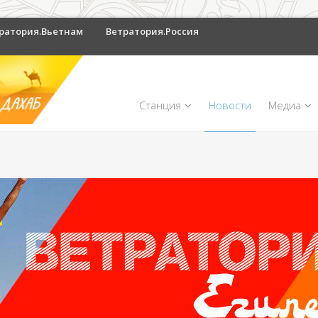
ратория.Вьетнам
Ветратория.Россия
Станция
Новости
Медиа