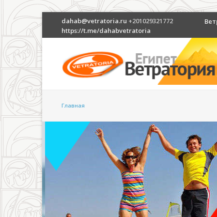
dahab@vetratoria.ru
+201029321772
Вет
https://t.me/dahabvetratoria
Главная