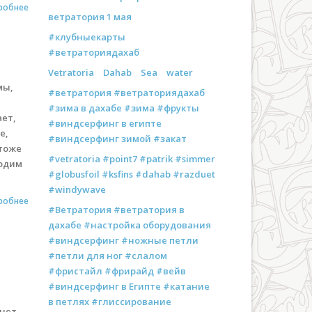
робнее
ветратория 1 мая
#клубныекарты
#ветраториядахаб
Vetratoria
Dahab
Sea
water
мы,
#ветратория #ветраториядахаб
#зима в дахабе #зима #фрукты
ает,
#виндсерфинг в египте
е,
#виндсерфинг зимой #закат
 тоже
#vetratoria #point7 #patrik #simmer
водим
#globusfoil #ksfins #dahab #razduet
#windywave
робнее
#Ветратория #ветратория в
дахабе #настройка оборудования
#виндсерфинг #ножные петли
#петли для ног #слалом
#фристайл #фрирайд #вейв
#виндсерфинг в Египте #катание
в петлях #глиссирование
анет