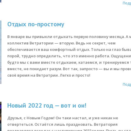
Под
Отдых по-простому
В январе вы привыкли отдыхать первую половину месяца. А 
коллектив Ветратории — вторую. Ведь не секрет, чем
обеспечивается ваш комфортный отдых. Только на глаз быв
порой, трудно определить, что это именно работа. Ощущени
будто мы с вами вместе отдыхаем, катаемся, и тренируемся
вместе, не покидает разум. Вот так, запросто — вы и мы про
своё время на Ветратрии. Легко и просто!
Под
Новый 2022 год — вот и он!
Друзья, с Новым Годом! Он таки настал, и уже никак не
отвертеться. Остаётся лишь праздновать. Ветратория
поздравляет всех вас с наступившим 2022 годом. Пусть он ст