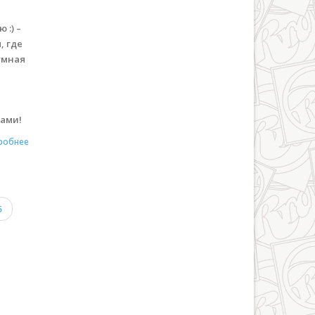
 :) –
, где
шумная
нами!
робнее
5