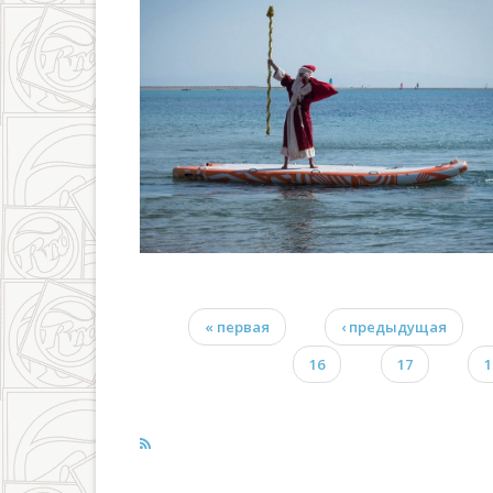
« первая
‹ предыдущая
Страницы
16
17
1