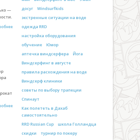
досуг
Windsurfkids
ько —
ости.
экстренные ситуации на воде
одежда RRD
робнее
настройка оборудования
обучение
Юмор
аптечка виндсерфера
Йога
Виндсерфинг в августе
ер
правила расхождения на воде
ора
Виндсерф клиники
советы по выбору трапеции
прокат
Спинаут
робнее
Как полететь в Дахаб
самостоятельно
RRD Russian Cup
школа Голландца
скидки
турнир по покеру