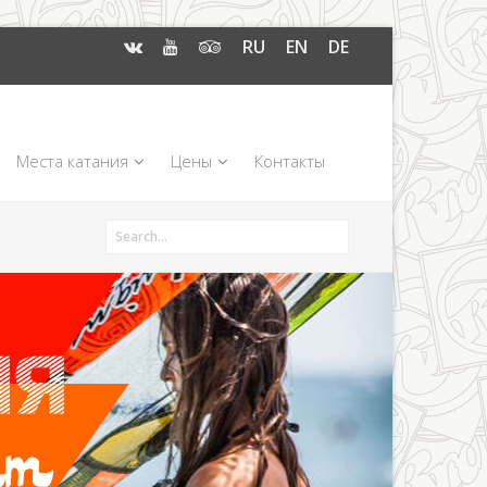
RU
EN
DE
Места катания
Цены
Контакты