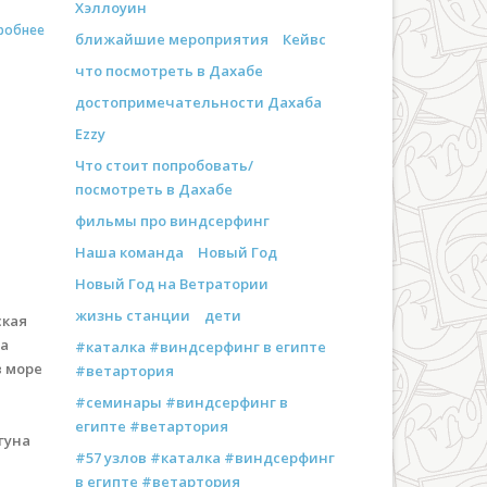
Хэллоуин
робнее
ближайшие мероприятия
Кейвс
что посмотреть в Дахабе
достопримечательности Дахаба
Ezzy
Что стоит попробовать/
посмотреть в Дахабе
фильмы про виндсерфинг
Наша команда
Новый Год
Новый Год на Ветратории
жизнь станции
дети
ская
да
#каталка #виндсерфинг в египте
в море
#ветартория
#семинары #виндсерфинг в
египте #ветартория
гуна
#57 узлов #каталка #виндсерфинг
в египте #ветартория