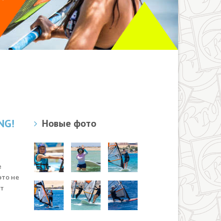
NG!
Новые фото
е
это не
от