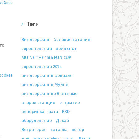
робнее
Теги
Виндсерфинг
Условия катания
то
соревнования
вейв спот
MUINE THE 15th FUN CUP
соревнования 2014
робнее
виндсерфинг в феврале
виндсерфинг в Муйне
виндсерфинг во Вьетнаме
вторая станция
открытие
вечеринка
яхта
RRD
оборудование
Дахаб
Ветратория
каталка
ветер
.
май
виндсерфинг в мае
9 мая