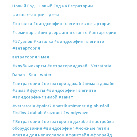
Новый Год
Новый Год на Ветратории
жизнь станции
дети
#каталка #виндсерфинг в египте #ветартория
#семинары #виндсерфинг в египте #ветартория
#57 узлов #каталка #виндсерфинг в египте
#ветартория
ветратория 1 мая
#клубныекарты #ветраториядахаб
Vetratoria
Dahab
Sea
water
#ветратория #ветраториядахаб #зима в дахабе
#зима #фрукты #виндсерфинг в египте
#виндсерфинг зимой #закат
#vetratoria #point7 #patrik #simmer #globusfoil
#ksfins #dahab #razduet #windywave
#Ветратория #ветратория в дахабе #настройка
оборудования #виндсерфинг #ножные петли
#петли для ног #слалом #фристайл #фрирайд