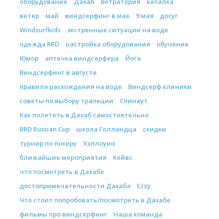
оборудование
Дахаб
Ветратория
каталка
ветер
май
виндсерфинг в мае
9 мая
досуг
Windsurfkids
экстренные ситуации на воде
одежда RRD
настройка оборудования
обучение
Юмор
аптечка виндсерфера
Йога
Виндсерфинг в августе
правила расхождения на воде
Виндсерф клиники
советы по выбору трапеции
Спинаут
Как полететь в Дахаб самостоятельно
RRD Russian Cup
школа Голландца
скидки
турнир по покеру
Хэллоуин
ближайшие мероприятия
Кейвс
что посмотреть в Дахабе
достопримечательности Дахаба
Ezzy
Что стоит попробовать/посмотреть в Дахабе
фильмы про виндсерфинг
Наша команда