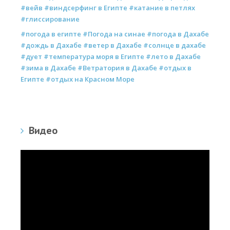
#вейв #виндсерфинг в Египте #катание в петлях
#глиссирование
#погода в египте #Погода на синае #погода в Дахабе
#дождь в Дахабе #ветер в Дахабе #солнце в дахабе
#дует #температура моря в Египте #лето в Дахабе
#зима в Дахабе #Ветратория в Дахабе #отдых в
Египте #отдых на Красном Море
Видео