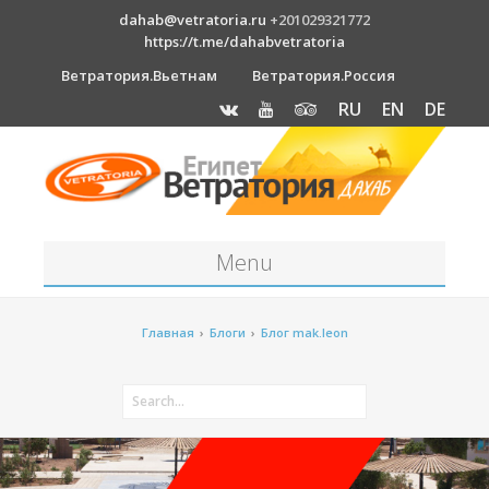
dahab@vetratoria.ru
+201029321772
https://t.me/dahabvetratoria
Ветратория.Вьетнам
Ветратория.Россия
RU
EN
DE
Menu
Станция
Главная
›
Блоги
›
Блог mak.leon
О станции
Вакансии
Как к нам добраться?
Отель Canion