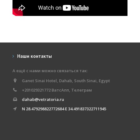
Наши контакты
А ещё с нами можно связаться так:
Ganet Sinai Hotel, Dahab, South Sinai, Egypt
+201029321772 ВатсАпп, Телеграм
dahab@vetratoria.ru
N 28.479298822772684 E 34.491837322711945