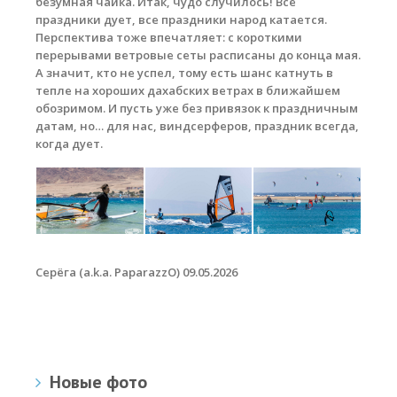
безумная чайка. Итак, чудо случилось! Все
праздники дует, все праздники народ катается.
Перспектива тоже впечатляет: с короткими
перерывами ветровые сеты расписаны до конца мая.
А значит, кто не успел, тому есть шанс катнуть в
тепле на хороших дахабских ветрах в ближайшем
обозримом. И пусть уже без привязок к праздничным
датам, но… для нас, виндсерферов, праздник всегда,
когда дует.
Серёга (a.k.a. PaparazzO) 09.05.2026
Новые фото