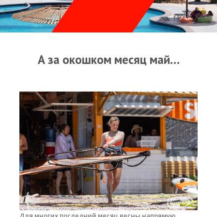
Прогноз погоды
Оборудование
Карта лагуны
А за окошком месяц май…
Виртуальный тур Ганет Синай
Виртуальный тур Свисс Инн
Дахаб
ВиндСерфКидс
Новости
Медиа
Медиа архив
Фотки
Для многих последний месяц весны напрямую
Видео