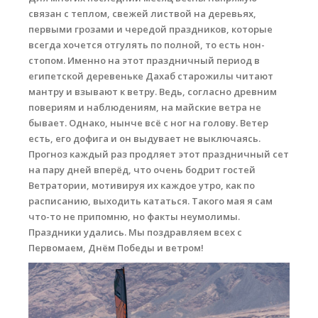
связан с теплом, свежей листвой на деревьях,
Места катания
первыми грозами и чередой праздников, которые
всегда хочется отгулять по полной, то есть нон-
Наши Станции
стопом. Именно на этот праздничный период в
египетской деревеньке Дахаб старожилы читают
Ветратория.Вьетнам
мантру и взывают к ветру. Ведь, согласно древним
Ветратория Россия
повериям и наблюдениям, на майские ветра не
бывает. Однако, нынче всё с ног на голову. Ветер
Ветратория.Египет
есть, его дофига и он выдувает не выключаясь.
Прогноз каждый раз продляет этот праздничный сет
Цены
на пару дней вперёд, что очень бодрит гостей
Ветратории, мотивируя их каждое утро, как по
Обучение виндсерфингу
расписанию, выходить кататься. Такого мая я сам
Прокат оборудования
что-то не припомню, но факты неумолимы.
Праздники удались. Мы поздравляем всех с
Прокат Винг Фоил
Первомаем, Днём Победы и ветром!
Продажа оборудования
Система скидок