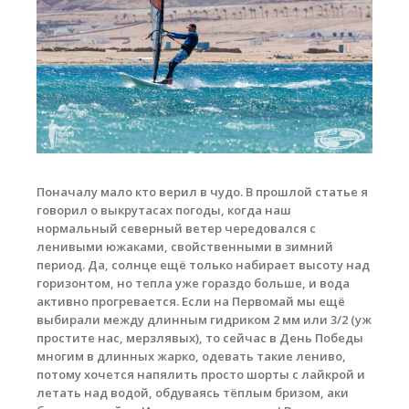
Обучение кайтсерфингу
Контакты
Поначалу мало кто верил в чудо. В прошлой статье я
говорил о выкрутасах погоды, когда наш
нормальный северный ветер чередовался с
ленивыми южаками, свойственными в зимний
период. Да, cолнце ещё только набирает высоту над
горизонтом, но тепла уже гораздо больше, и вода
активно прогревается. Если на Первомай мы ещё
выбирали между длинным гидриком 2 мм или 3/2 (уж
простите нас, мерзлявых), то сейчас в День Победы
многим в длинных жарко, одевать такие лениво,
потому хочется напялить просто шорты с лайкрой и
летать над водой, обдуваясь тёплым бризом, аки