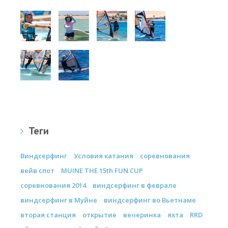
Теги
Виндсерфинг
Условия катания
соревнования
вейв спот
MUINE THE 15th FUN CUP
соревнования 2014
виндсерфинг в феврале
виндсерфинг в Муйне
виндсерфинг во Вьетнаме
вторая станция
открытие
вечеринка
яхта
RRD