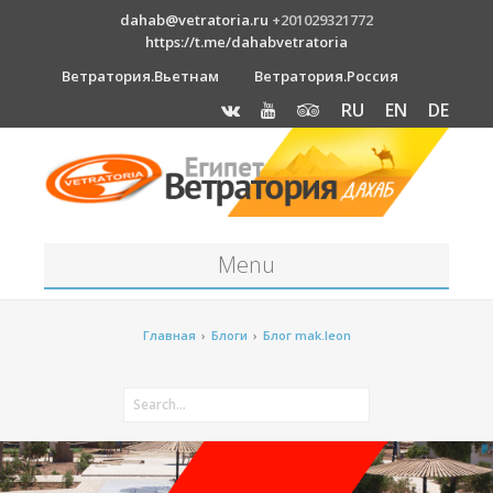
dahab@vetratoria.ru
+201029321772
https://t.me/dahabvetratoria
Ветратория.Вьетнам
Ветратория.Россия
RU
EN
DE
Menu
Станция
Главная
›
Блоги
›
Блог mak.leon
О станции
Вакансии
Как к нам добраться?
Отель Canion