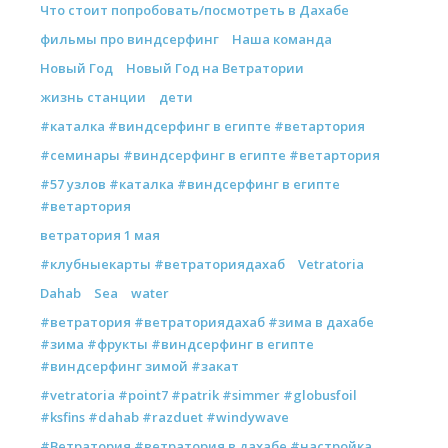
Что стоит попробовать/посмотреть в Дахабе
фильмы про виндсерфинг
Наша команда
Новый Год
Новый Год на Ветратории
жизнь станции
дети
#каталка #виндсерфинг в египте #ветартория
#семинары #виндсерфинг в египте #ветартория
#57 узлов #каталка #виндсерфинг в египте
#ветартория
ветратория 1 мая
#клубныекарты #ветраториядахаб
Vetratoria
Dahab
Sea
water
#ветратория #ветраториядахаб #зима в дахабе
#зима #фрукты #виндсерфинг в египте
#виндсерфинг зимой #закат
#vetratoria #point7 #patrik #simmer #globusfoil
#ksfins #dahab #razduet #windywave
#Ветратория #ветратория в дахабе #настройка