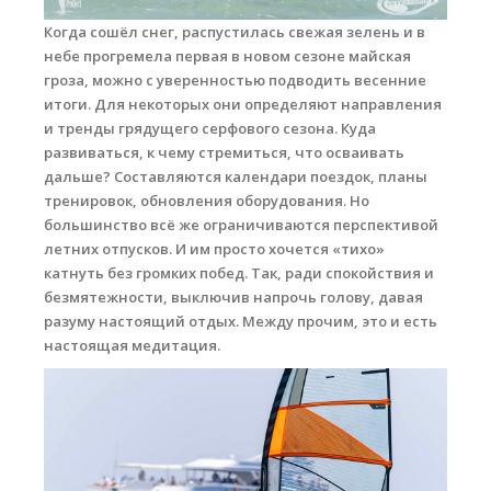
Когда сошёл снег, распустилась свежая зелень и в
Места катания
небе прогремела первая в новом сезоне майская
гроза, можно с уверенностью подводить весенние
Наши Станции
итоги. Для некоторых они определяют направления
Ветратория.Вьетнам
и тренды грядущего серфового сезона. Куда
развиваться, к чему стремиться, что осваивать
Ветратория Россия
дальше? Составляются календари поездок, планы
тренировок, обновления оборудования. Но
Ветратория.Египет
большинство всё же ограничиваются перспективой
Цены
летних отпусков. И им просто хочется «тихо»
катнуть без громких побед. Так, ради спокойствия и
Обучение виндсерфингу
безмятежности, выключив напрочь голову, давая
разуму настоящий отдых. Между прочим, это и есть
Прокат оборудования
настоящая медитация.
Прокат Винг Фоил
Продажа оборудования
Система скидок