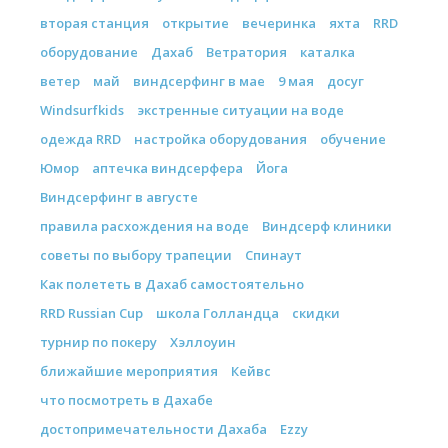
вторая станция
открытие
вечеринка
яхта
RRD
оборудование
Дахаб
Ветратория
каталка
ветер
май
виндсерфинг в мае
9 мая
досуг
Windsurfkids
экстренные ситуации на воде
одежда RRD
настройка оборудования
обучение
Юмор
аптечка виндсерфера
Йога
Виндсерфинг в августе
правила расхождения на воде
Виндсерф клиники
советы по выбору трапеции
Спинаут
Как полететь в Дахаб самостоятельно
RRD Russian Cup
школа Голландца
скидки
турнир по покеру
Хэллоуин
ближайшие мероприятия
Кейвс
что посмотреть в Дахабе
достопримечательности Дахаба
Ezzy