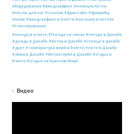
оборудования #виндсерфинг #ножные петли
#петли для ног #слалом #фристайл #фрирайд
#вейв #виндсерфинг в Египте #катание в петлях
#глиссирование
#погода в египте #Погода на синае #погода в Дахабе
#дождь в Дахабе #ветер в Дахабе #солнце в дахабе
#дует #температура моря в Египте #лето в Дахабе
#зима в Дахабе #Ветратория в Дахабе #отдых в
Египте #отдых на Красном Море
Видео