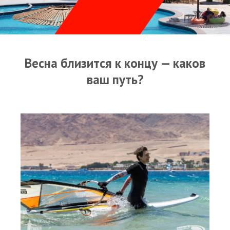
Прогноз погоды
Оборудование
Карта лагуны
Весна близится к концу — каков
Виртуальный тур Ганет Синай
ваш путь?
Виртуальный тур Свисс Инн
Дахаб
ВиндСерфКидс
Новости
Медиа
Медиа архив
Фотки
Видео