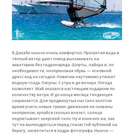
Обучение кайтсерфингу
Контакты
В Дахабе нынче очень комфортно. Прогретая вода и
тёплый ветер дают повод выскакивать на
акваторию без гидронаряда. Шорты, лайкра и, по
необходимости, неопреновая обувь — основной
дресс код на сегодня. Новички неутомимо утюжат
водную гладь Лагуны. С утра и до вечера. Погода
позволяет. Май оказался настоящим подарком по
количеству ветра. И до конца месяца тенденция
сохраняется. Для продвинутых настало золотое
время учить новые трюки: движения не скованы
неопреном, купайся сколько влезет, солнце
подпитывает энергией тело. Ну и конечно же, как
тут не выпендриться перед глазастой публикой на
берегу, засветиться в кадре фотографа. Нынче —