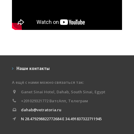
Наши контакты
А ещё с нами можно связаться так:
Ganet Sinai Hotel, Dahab, South Sinai, Egypt
+201029321772 ВатсАпп, Телеграм
dahab@vetratoria.ru
N 28.479298822772684 E 34.491837322711945