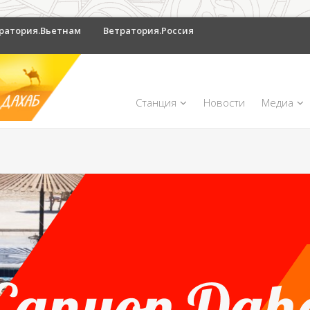
ратория.Вьетнам
Ветратория.Россия
Станция
Новости
Медиа