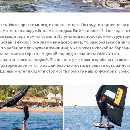
сть. Их не просто много, их очень много. Потому, ежедневно на 
заметить невооружённым взглядом. Ещё человека 3-4 выходят от
ков машет крылом на отмели Лагуны под присмотром инструкторо
рован, знаком с основами виндсерфинга, то разобраться с винг
ь то ребёнок или хрупкая женщина) уже можете спокойно борозд
правление интересным девайсом под названием WING. Стать
ас на тросе за лодкой. После чего уже можно пробовать совм
етратория заботится о вашей безопасности: в прокате есть жилет
 Шлем+жилет входят в стоимость проката наших фойлов и уроко