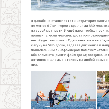
В Дахабе на станциях сети Ветратория винги е
не менее 6-7 вингеров с крыльями RRD можно 
на своей матчасти. И ещё пара-тройка нович
принципе, если человек достаточно координи
него будет несложно. Одно занятие и вы (буд
Лагуну на SUP-доске, задавая движение и на
полноценным вингфойлером поможет катание в
оба элемента (винг и фойл доска) воедино. В
антишок и шлемы на голову на любой размер.
них.