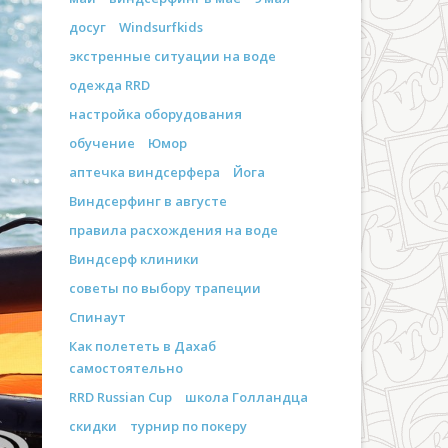
досуг
Windsurfkids
экстренные ситуации на воде
одежда RRD
настройка оборудования
обучение
Юмор
аптечка виндсерфера
Йога
Виндсерфинг в августе
правила расхождения на воде
Виндсерф клиники
советы по выбору трапеции
Спинаут
Как полететь в Дахаб
самостоятельно
RRD Russian Cup
школа Голландца
скидки
турнир по покеру