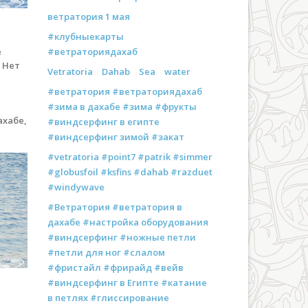
ветратория 1 мая
#клубныекарты
е
#ветраториядахаб
 Нет
Vetratoria
Dahab
Sea
water
#ветратория #ветраториядахаб
#зима в дахабе #зима #фрукты
ахабе,
#виндсерфинг в египте
#виндсерфинг зимой #закат
#vetratoria #point7 #patrik #simmer
#globusfoil #ksfins #dahab #razduet
#windywave
#Ветратория #ветратория в
дахабе #настройка оборудования
#виндсерфинг #ножные петли
#петли для ног #слалом
#фристайл #фрирайд #вейв
#виндсерфинг в Египте #катание
в петлях #глиссирование