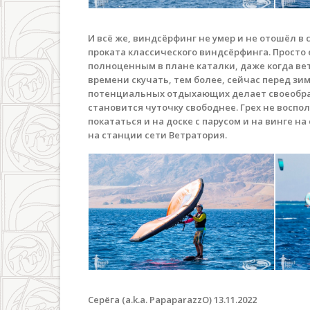
И всё же, виндсёрфинг не умер и не отошёл в
проката классического виндсёрфинга. Просто 
полноценным в плане каталки, даже когда в
времени скучать, тем более, сейчас перед зи
потенциальных отдыхающих делает своеобраз
становится чуточку свободнее. Грех не воспо
покататься и на доске с парусом и на винге на
на станции сети Ветратория.
Серёга (a.k.a. PapaparazzO) 13.11.2022