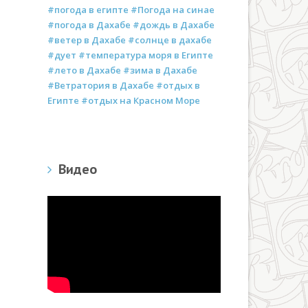
#погода в египте #Погода на синае
#погода в Дахабе #дождь в Дахабе
#ветер в Дахабе #солнце в дахабе
#дует #температура моря в Египте
#лето в Дахабе #зима в Дахабе
#Ветратория в Дахабе #отдых в
Египте #отдых на Красном Море
Видео