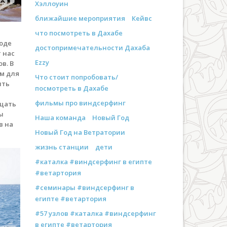
Хэллоуин
ближайшие мероприятия
Кейвс
что посмотреть в Дахабе
воде
достопримечательности Дахаба
 нас
Ezzy
в. В
ом для
Что стоит попробовать/
ить
посмотреть в Дахабе
фильмы про виндсерфинг
ещать
ы
Наша команда
Новый Год
в на
Новый Год на Ветратории
жизнь станции
дети
#каталка #виндсерфинг в египте
#ветартория
#семинары #виндсерфинг в
египте #ветартория
#57 узлов #каталка #виндсерфинг
в египте #ветартория