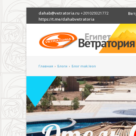
dahab@vetratoria.ru
+201029321772
Вет
https://t.me/dahabvetratoria
Главная
›
Блоги
›
Блог mak.leon