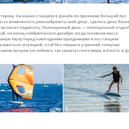
 сторону. На наших станциях в Дахабе по-прежнему большой пул
есть возможность разнообразить свой досуг, сделать день боле
етер начал подкисать. Полноценный день — полноценный отдых!
мой, на конец ноября/начало декабря, когда основная масса
ную паузу перед новогодними праздниками и на станциях
льзоваться ситуацией, чтоб без спешки и утренней толкучки
 самом лучшем (не побоюсь так сказать) споте мира, в Египте, в Д