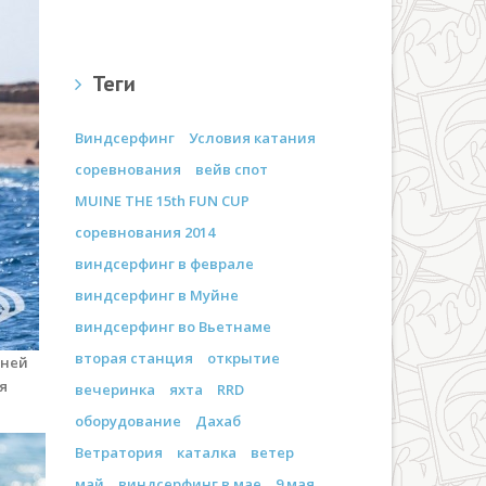
Теги
Виндсерфинг
Условия катания
соревнования
вейв спот
MUINE THE 15th FUN CUP
соревнования 2014
виндсерфинг в феврале
виндсерфинг в Муйне
виндсерфинг во Вьетнаме
вторая станция
открытие
шней
я
вечеринка
яхта
RRD
оборудование
Дахаб
Ветратория
каталка
ветер
май
виндсерфинг в мае
9 мая