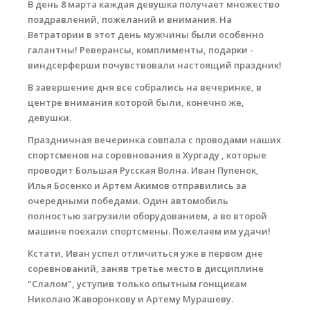
В день 8 марта каждая девушка получает множество
поздравлений, пожеланий и внимания. На
Места катания
Ветратории в этот день мужчины были особенно
галантны! Реверансы, комплименты, подарки -
Наши Станции
виндсерферши почувствовали настоящий праздник!
Ветратория.Вьетнам
В завершение дня все собрались на вечеринке, в
центре внимания которой были, конечно же,
Ветратория Россия
девушки.
Ветратория.Египет
Праздничная вечеринка совпала с проводами наших
спортсменов на соревнования
в Хургаду
, которые
Цены
проводит Большая Русская Волна. Иван Пупенок,
Обучение виндсерфингу
Илья Босенко и Артем Акимов отправились за
очередными победами. Один автомобиль
Прокат оборудования
полностью загрузили оборудованием, а во второй
машине поехали спортсмены. Пожелаем им удачи!
Прокат Винг Фоил
Кстати, Иван успел отличиться уже в первом дне
Продажа оборудования
соревнований, заняв третье место в дисциплине
"Слалом", уступив только опытным гонщикам
Система скидок
Николаю Жаворонкову и Артему Мурашеву.