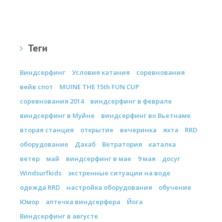
Теги
Виндсерфинг
Условия катания
соревнования
вейв спот
MUINE THE 15th FUN CUP
соревнования 2014
виндсерфинг в феврале
виндсерфинг в Муйне
виндсерфинг во Вьетнаме
вторая станция
открытие
вечеринка
яхта
RRD
оборудование
Дахаб
Ветратория
каталка
ветер
май
виндсерфинг в мае
9 мая
досуг
Windsurfkids
экстренные ситуации на воде
одежда RRD
настройка оборудования
обучение
Юмор
аптечка виндсерфера
Йога
Виндсерфинг в августе