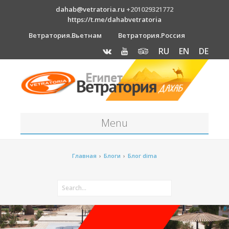
dahab@vetratoria.ru
+201029321772
https://t.me/dahabvetratoria
Ветратория.Вьетнам
Ветратория.Россия
RU
EN
DE
Menu
Станция
Главная
›
Блоги
›
Блог dima
О станции
Вакансии
Как к нам добраться?
Отель Canion