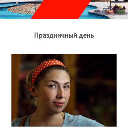
Прогноз погоды
Оборудование
Карта лагуны
Праздничный день
Виртуальный тур Ганет Синай
Виртуальный тур Свисс Инн
Дахаб
ВиндСерфКидс
Новости
Медиа
Медиа архив
Фотки
Видео