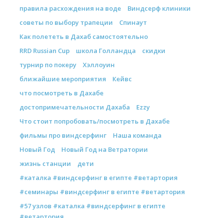
правила расхождения на воде
Виндсерф клиники
советы по выбору трапеции
Спинаут
Как полететь в Дахаб самостоятельно
RRD Russian Cup
школа Голландца
скидки
турнир по покеру
Хэллоуин
ближайшие мероприятия
Кейвс
что посмотреть в Дахабе
достопримечательности Дахаба
Ezzy
Что стоит попробовать/посмотреть в Дахабе
фильмы про виндсерфинг
Наша команда
Новый Год
Новый Год на Ветратории
жизнь станции
дети
#каталка #виндсерфинг в египте #ветартория
#семинары #виндсерфинг в египте #ветартория
#57 узлов #каталка #виндсерфинг в египте
#ветартория