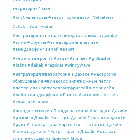
ветратория 1 мая
#клубныекарты #ветраториядахаб
Vetratoria
Dahab
Sea
water
#ветратория #ветраториядахаб #зима в дахабе
#зима #фрукты #виндсерфинг в египте
#виндсерфинг зимой #закат
#vetratoria #point7 #patrik #simmer #globusfoil
#ksfins #dahab #razduet #windywave
#Ветратория #ветратория в дахабе #настройка
оборудования #виндсерфинг #ножные петли
#петли для ног #слалом #фристайл #фрирайд
#вейв #виндсерфинг в Египте #катание в петлях
#глиссирование
#погода в египте #Погода на синае #погода в Дахабе
#дождь в Дахабе #ветер в Дахабе #солнце в дахабе
#дует #температура моря в Египте #лето в Дахабе
#зима в Дахабе #Ветратория в Дахабе #отдых в
Египте #отдых на Красном Море