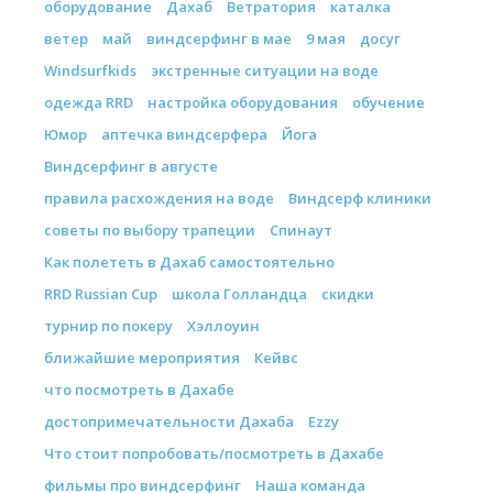
оборудование
Дахаб
Ветратория
каталка
ветер
май
виндсерфинг в мае
9 мая
досуг
Windsurfkids
экстренные ситуации на воде
одежда RRD
настройка оборудования
обучение
Юмор
аптечка виндсерфера
Йога
Виндсерфинг в августе
правила расхождения на воде
Виндсерф клиники
советы по выбору трапеции
Спинаут
Как полететь в Дахаб самостоятельно
RRD Russian Cup
школа Голландца
скидки
турнир по покеру
Хэллоуин
ближайшие мероприятия
Кейвс
что посмотреть в Дахабе
достопримечательности Дахаба
Ezzy
Что стоит попробовать/посмотреть в Дахабе
фильмы про виндсерфинг
Наша команда