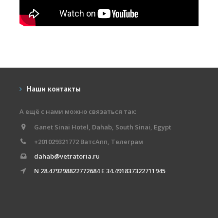
Наши контакты
А ещё с нами можно связаться так:
Ganet Sinai Hotel, Dahab, South Sinai, Egypt
+201029321772 ВатсАпп, Телеграм
dahab@vetratoria.ru
N 28.479298822772684 E 34.491837322711945