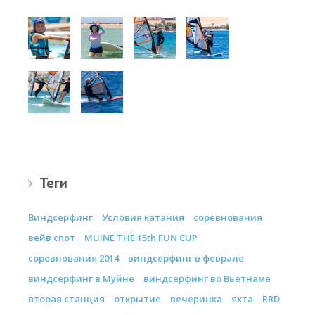
Теги
Виндсерфинг
Условия катания
соревнования
вейв спот
MUINE THE 15th FUN CUP
соревнования 2014
виндсерфинг в феврале
виндсерфинг в Муйне
виндсерфинг во Вьетнаме
вторая станция
открытие
вечеринка
яхта
RRD