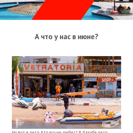
Прогноз погоды
Оборудование
Карта лагуны
А что у нас в июне?
Виртуальный тур Ганет Синай
Виртуальный тур Свисс Инн
Дахаб
ВиндСерфКидс
Новости
Медиа
Медиа архив
Фотки
Ну вот и лето. Кто его не любит? В Дахабе лето
Видео