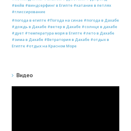
#вейв #виндсерфинг в Египте #катание в петлях
#глиссирование
#погода в египте #Погода на синае #погода в Дахабе
#дождь в Дахабе #ветер в Дахабе #солнце в дахабе
#дует #температура моря в Египте #лето в Дахабе
#зима в Дахабе #Ветратория в Дахабе #отдых в
Египте #отдых на Красном Море
Видео