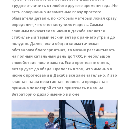
трудно отличить от любого другого времени года. Но
Места катания
есть совершенно незаметные глазу простого
обывателя детали, по которым матёрый локал сразу
Наши Станции
определит, что оно наступило и здесь. Самым
главным показателем июня в Дахабе является
Ветратория.Вьетнам
стабильный термический ветер с раннего утра и до
Ветратория Россия
полудня. Далее, если общая климатическая
обстановка благоприятная, то можно рассчитывать
Ветратория.Египет
на полный катальный день до 17:00, и небольшое
спокойствие после заката. Если прогноз не очень,
Цены
ветер дует до обеда. Прелесть в том, что именно в
июне с прогнозами в Дахабе всё замечательно. И это
Обучение виндсерфингу
главная наша позитивная новость и прекрасная
Прокат оборудования
причина по которой стоит приезжать к нам на
Ветраторию Дахаб именно в июне.
Прокат Винг Фоил
Продажа оборудования
Система скидок