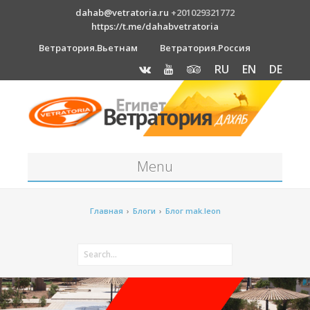
dahab@vetratoria.ru
+201029321772
https://t.me/dahabvetratoria
Ветратория.Вьетнам
Ветратория.Россия
RU
EN
DE
Menu
Станция
Главная
›
Блоги
›
Блог mak.leon
О станции
Вакансии
Как к нам добраться?
Отель Canion