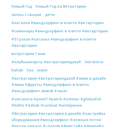
Новый Год
Новый Год на Ветратории
жизнь станции
дети
#каталка #виндсерфинг в египте #ветартория
#семинары #виндсерфинг в египте #ветартория
#57 узлов #каталка #виндсерфинг в египте
#ветартория
ветратория 1 мая
#клубныекарты #ветраториядахаб
Vetratoria
Dahab
Sea
water
#ветратория #ветраториядахаб #зима в дахабе
#зима #фрукты #виндсерфинг в египте
#виндсерфинг зимой #закат
#vetratoria #point7 #patrik #simmer #globusfoil
#ksfins #dahab #razduet #windywave
#Ветратория #ветратория в дахабе #настройка
оборудования #виндсерфинг #ножные петли
#петли для ног #слалом #фристайл #фрирайд