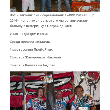
Места катания
Вот и закончились соревнования «RRD Russian Cup
Наши Станции
2014»! Конечно в честь этого мы организовали
большую вечеринку с награждением!
Ветратория.Вьетнам
Итак, подведем итоги:
Ветратория Россия
Среди профессионалов:
Ветратория.Египет
1 место занял Прейс Янис
Цены
2 место - Жаворонков Николай
3 место - Вашкевич Андрей
Обучение виндсерфингу
Прокат оборудования
dsc_0110_copy.jpg
Прокат Винг Фоил
Продажа оборудования
Система скидок