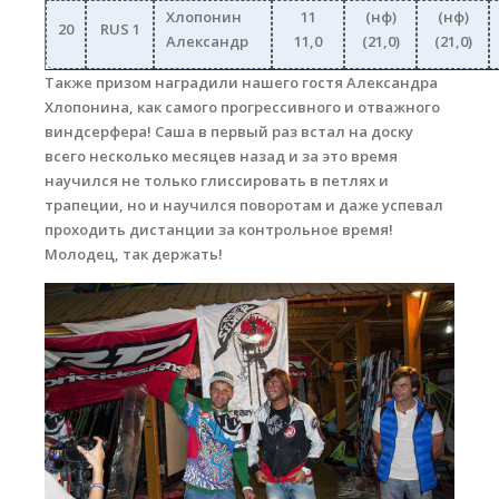
Хлопонин
11
(нф)
(нф)
20
RUS 1
Александр
11,0
(21,0)
(21,0)
Также призом наградили нашего гостя Александра
Хлопонина, как самого прогрессивного и отважного
виндсерфера! Саша в первый раз встал на доску
всего несколько месяцев назад и за это время
научился не только глиссировать в петлях и
трапеции, но и научился поворотам и даже успевал
проходить дистанции за контрольное время!
Молодец, так держать!
dsc_0125_copy.jpg