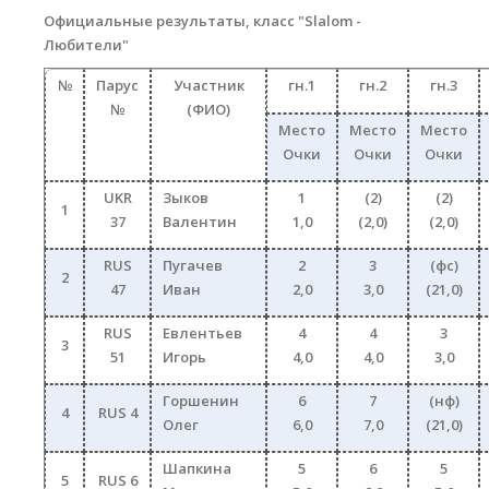
Официальные результаты, класс "
Slalom -
Любители
"
№
Парус
Участник
гн.1
гн.2
гн.3
№
(ФИО)
Место
Место
Место
Очки
Очки
Очки
UKR
Зыков
1
(2)
(2)
1
37
Валентин
1,0
(2,0)
(2,0)
RUS
Пугачев
2
3
(фс)
2
47
Иван
2,0
3,0
(21,0)
RUS
Евлентьев
4
4
3
3
51
Игорь
4,0
4,0
3,0
Горшенин
6
7
(нф)
4
RUS 4
Олег
6,0
7,0
(21,0)
Шапкина
5
6
5
5
RUS 6