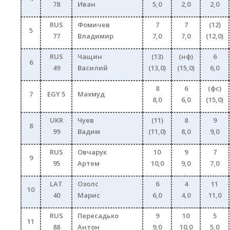
78
Иван
5,0
2,0
2,0
RUS
Фомичев
7
7
(12)
5
77
Владимир
7,0
7,0
(12,0)
RUS
Чащин
(13)
(нф)
6
6
49
Василий
(13,0)
(15,0)
6,0
8
6
(фс)
7
EGY 5
Махмуд
8,0
6,0
(15,0)
UKR
Чуев
(11)
8
9
8
99
Вадим
(11,0)
8,0
9,0
RUS
Овчарук
10
9
7
9
95
Артем
10,0
9,0
7,0
LAT
Озолс
6
4
11
10
40
Марис
6,0
4,0
11,0
RUS
Пересадько
9
10
5
11
88
Антон
9,0
10,0
5,0