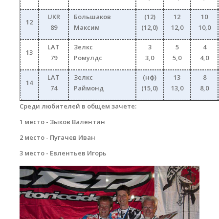
UKR
Большаков
(12)
12
10
12
89
Максим
(12,0)
12,0
10,0
LAT
Зелкс
3
5
4
13
79
Ромулдс
3,0
5,0
4,0
LAT
Зелкс
(нф)
13
8
14
74
Раймонд
(15,0)
13,0
8,0
Среди любителей в общем зачете:
1 место - Зыков Валентин
2 место - Пугачев Иван
3 место - Евлентьев Игорь
dsc_0095_copy.jpg