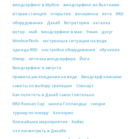
виндсерфинг в Муйне
виндсерфинг во Вьетнаме
вторая станция
открытие
вечеринка
яхта
RRD
оборудование
Дахаб
Ветратория
каталка
ветер
май
виндсерфинг в мае
9 мая
досуг
Windsurfkids
экстренные ситуации на воде
одежда RRD
настройка оборудования
обучение
Юмор
аптечка виндсерфера
Йога
Виндсерфинг в августе
правила расхождения на воде
Виндсерф клиники
советы по выбору трапеции
Спинаут
Как полететь в Дахаб самостоятельно
RRD Russian Cup
школа Голландца
скидки
турнир по покеру
Хэллоуин
ближайшие мероприятия
Кейвс
что посмотреть в Дахабе