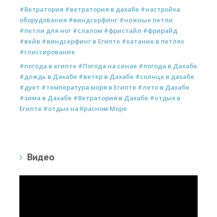
#Ветратория #ветратория в дахабе #настройка
оборудования #виндсерфинг #ножные петли
#петли для ног #слалом #фристайл #фрирайд
#вейв #виндсерфинг в Египте #катание в петлях
#глиссирование
#погода в египте #Погода на синае #погода в Дахабе
#дождь в Дахабе #ветер в Дахабе #солнце в дахабе
#дует #температура моря в Египте #лето в Дахабе
#зима в Дахабе #Ветратория в Дахабе #отдых в
Египте #отдых на Красном Море
Видео