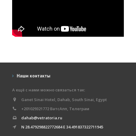
Наши контакты
А ещё с нами можно связаться так:
Ganet Sinai Hotel, Dahab, South Sinai, Egypt
+201029321772 ВатсАпп, Телеграм
dahab@vetratoria.ru
N 28.479298822772684 E 34.491837322711945