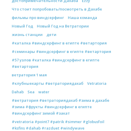
достопримечательности Дахаба
Ezzy
Что стоит попробовать/посмотреть в Дахабе
фильмы про виндсерфинг
Наша команда
Новый Год
Новый Год на Ветратории
жизнь станции
дети
#каталка #виндсерфинг в египте #ветартория
#семинары #виндсерфинг в египте #ветартория
#57 узлов #каталка #виндсерфинг в египте
#ветартория
ветратория 1 мая
#клубныекарты #ветраториядахаб
Vetratoria
Dahab
Sea
water
#ветратория #ветраториядахаб #зима в дахабе
#зима #фрукты #виндсерфинг в египте
#виндсерфинг зимой #закат
#vetratoria #point7 #patrik #simmer #globusfoil
#ksfins #dahab #razduet #windywave