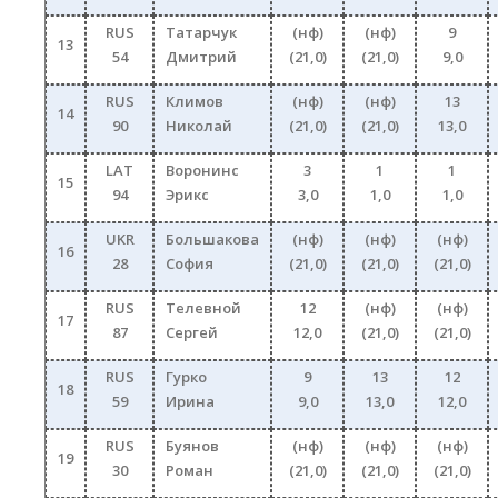
RUS
Татарчук
(нф)
(нф)
9
13
54
Дмитрий
(21,0)
(21,0)
9,0
RUS
Климов
(нф)
(нф)
13
14
90
Николай
(21,0)
(21,0)
13,0
LAT
Воронинс
3
1
1
15
94
Эрикс
3,0
1,0
1,0
UKR
Большакова
(нф)
(нф)
(нф)
16
28
София
(21,0)
(21,0)
(21,0)
RUS
Телевной
12
(нф)
(нф)
17
87
Сергей
12,0
(21,0)
(21,0)
RUS
Гурко
9
13
12
18
59
Ирина
9,0
13,0
12,0
RUS
Буянов
(нф)
(нф)
(нф)
19
30
Роман
(21,0)
(21,0)
(21,0)