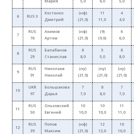
Мария
5,0
6,0
5,0
Костенко
(нф)
11
4
6
RUS 3
Дмитрий
(21,0)
11,0
4,0
RUS
Акимов
(нф)
(9)
6
7
76
Артем
(21,0)
(9,0)
6,0
RUS
Балабанов
8
5
8
8
29
Станислав
8,0
5,0
8,0
RUS
Николаев
(ну)
(ну)
(ну)
9
91
Николай
(21,0)
(21,0)
(21,0)
UKR
Большакова
7
8
7
10
97
Дарья
7,0
8,0
7,0
RUS
Ольховский
10
10
11
11
50
Евгений
10,0
10,0
11,0
RUS
Попов
(нф)
12
10
12
39
Максим
(21,0)
12,0
10,0