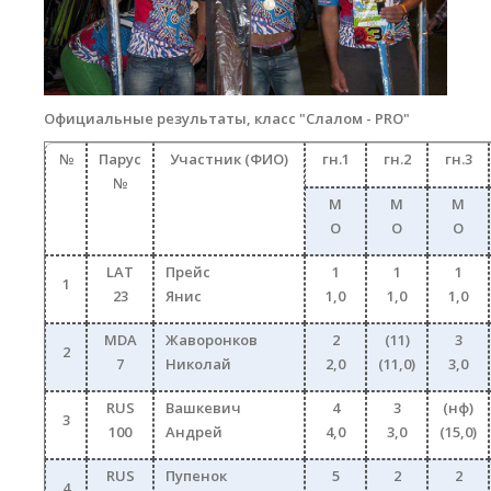
Обучение кайтсерфингу
Контакты
Официальные результаты, класс "
Слалом -
PRO
"
№
Парус
Участник (ФИО)
гн.1
гн.2
гн.3
№
М
М
М
О
О
О
LAT
Прейс
1
1
1
1
23
Янис
1,0
1,0
1,0
MDA
Жаворонков
2
(11)
3
2
7
Николай
2,0
(11,0)
3,0
RUS
Вашкевич
4
3
(нф)
3
100
Андрей
4,0
3,0
(15,0)
RUS
Пупенок
5
2
2
4