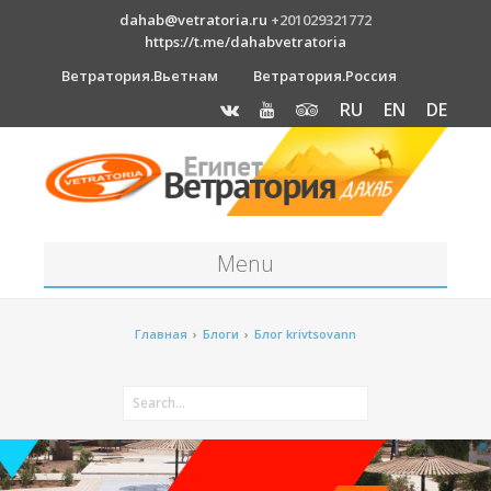
dahab@vetratoria.ru
+201029321772
https://t.me/dahabvetratoria
Ветратория.Вьетнам
Ветратория.Россия
RU
EN
DE
Menu
Станция
Главная
›
Блоги
›
Блог krivtsovann
О станции
Вакансии
Как к нам добраться?
Отель Canion