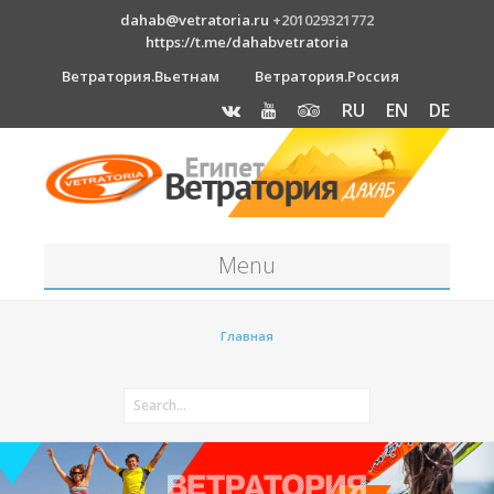
dahab@vetratoria.ru
+201029321772
https://t.me/dahabvetratoria
Ветратория.Вьетнам
Ветратория.Россия
RU
EN
DE
Menu
Станция
Главная
О станции
Вакансии
Как к нам добраться?
Отель Canion