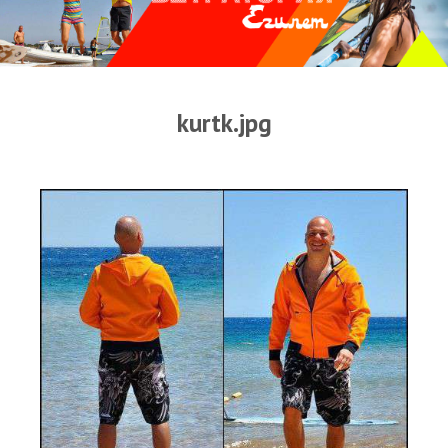
Прогноз погоды
Оборудование
Карта лагуны
kurtk.jpg
Виртуальный тур Ганет Синай
Виртуальный тур Свисс Инн
Дахаб
ВиндСерфКидс
Новости
Медиа
Медиа архив
Фотки
Видео