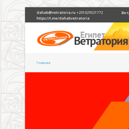
dahab@vetratoria.ru
+201029321772
Вет
https://t.me/dahabvetratoria
Главная