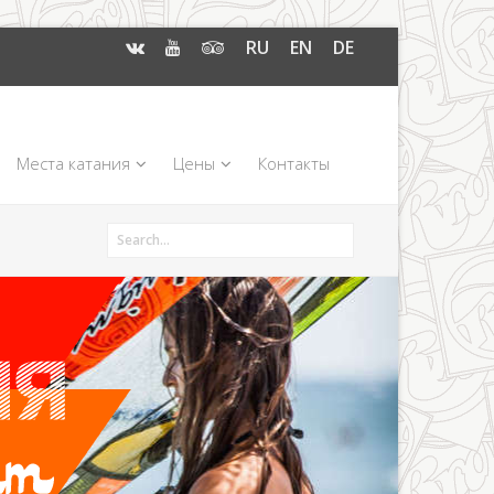
RU
EN
DE
Места катания
Цены
Контакты