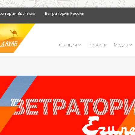
ратория.Вьетнам
Ветратория.Россия
Станция
Новости
Медиа