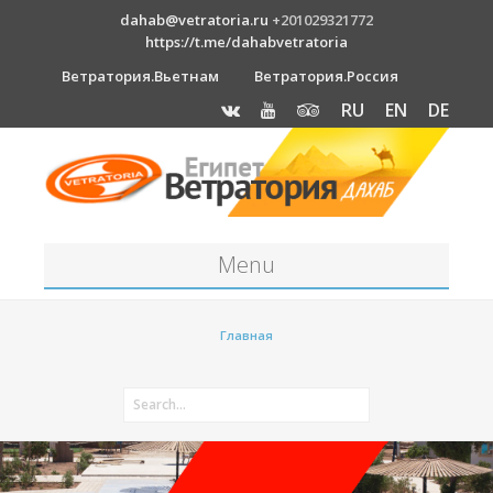
dahab@vetratoria.ru
+201029321772
https://t.me/dahabvetratoria
Ветратория.Вьетнам
Ветратория.Россия
RU
EN
DE
Menu
Станция
Главная
О станции
Вакансии
Как к нам добраться?
Отель Canion