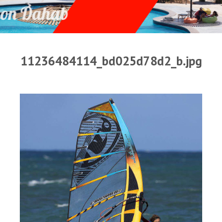
Прогноз погоды
Оборудование
Карта лагуны
11236484114_bd025d78d2_b.jpg
Виртуальный тур Ганет Синай
Виртуальный тур Свисс Инн
Дахаб
ВиндСерфКидс
Новости
Медиа
Медиа архив
Фотки
Видео