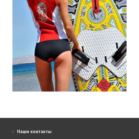
Места катания
Наши Станции
Ветратория.Вьетнам
Ветратория Россия
Ветратория.Египет
Цены
Обучение виндсерфингу
Прокат оборудования
Прокат Винг Фоил
Продажа оборудования
Система скидок
Наши контакты