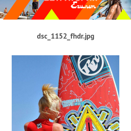
Прогноз погоды
Оборудование
Карта лагуны
dsc_1152_fhdr.jpg
Виртуальный тур Ганет Синай
Виртуальный тур Свисс Инн
Дахаб
ВиндСерфКидс
Новости
Медиа
Медиа архив
Фотки
Видео