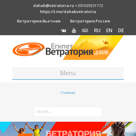
dahab@vetratoria.ru
+201029321772
https://t.me/dahabvetratoria
Ветратория.Вьетнам
Ветратория.Россия
RU
EN
DE
Menu
Станция
Главная
О станции
Вакансии
Как к нам добраться?
Отель Canion