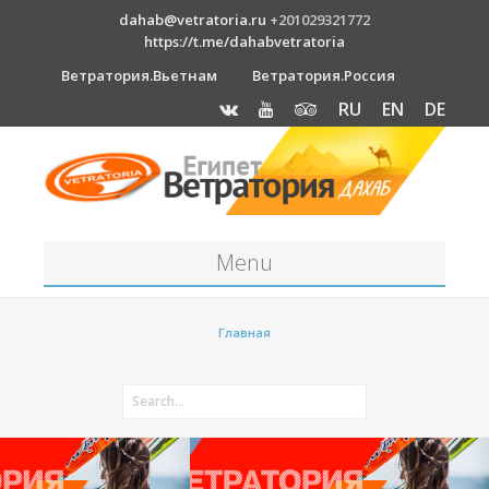
dahab@vetratoria.ru
+201029321772
https://t.me/dahabvetratoria
Ветратория.Вьетнам
Ветратория.Россия
RU
EN
DE
Menu
Станция
Главная
О станции
Вакансии
Как к нам добраться?
Отель Canion