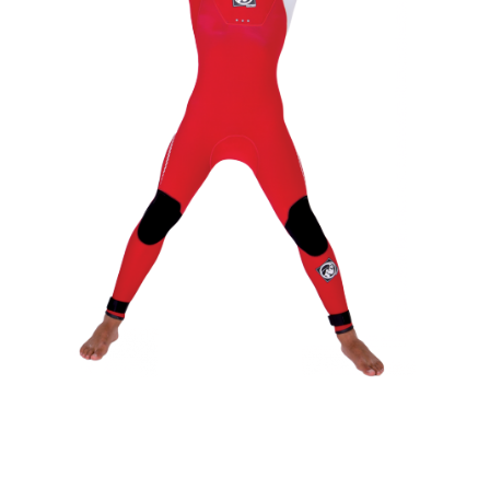
Места катания
Наши Станции
Ветратория.Вьетнам
Ветратория Россия
Ветратория.Египет
Цены
Обучение виндсерфингу
Прокат оборудования
Прокат Винг Фоил
Продажа оборудования
Система скидок