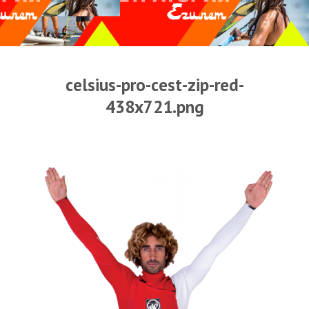
Прогноз погоды
Оборудование
Карта лагуны
celsius-pro-cest-zip-red-
Виртуальный тур Ганет Синай
438x721.png
Виртуальный тур Свисс Инн
Дахаб
ВиндСерфКидс
Новости
Медиа
Медиа архив
Фотки
Видео