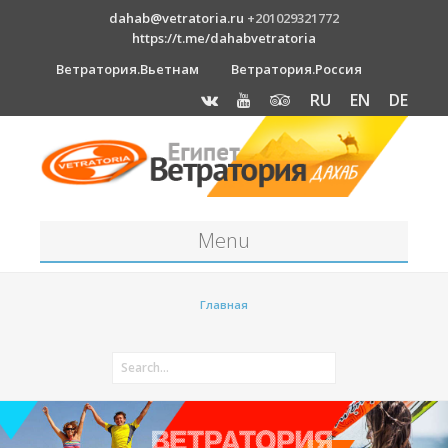
dahab@vetratoria.ru
+201029321772
https://t.me/dahabvetratoria
Ветратория.Вьетнам
Ветратория.Россия
RU
EN
DE
Menu
Станция
Главная
О станции
Вакансии
Как к нам добраться?
Отель Canion