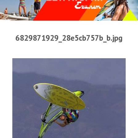
Прогноз погоды
Оборудование
Карта лагуны
6829871929_28e5cb757b_b.jpg
Виртуальный тур Ганет Синай
Виртуальный тур Свисс Инн
Дахаб
ВиндСерфКидс
Новости
Медиа
Медиа архив
Фотки
Видео