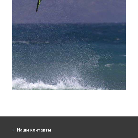
Места катания
Наши Станции
Ветратория.Вьетнам
Ветратория Россия
Ветратория.Египет
Цены
Обучение виндсерфингу
Прокат оборудования
Прокат Винг Фоил
Продажа оборудования
Система скидок
Наши контакты