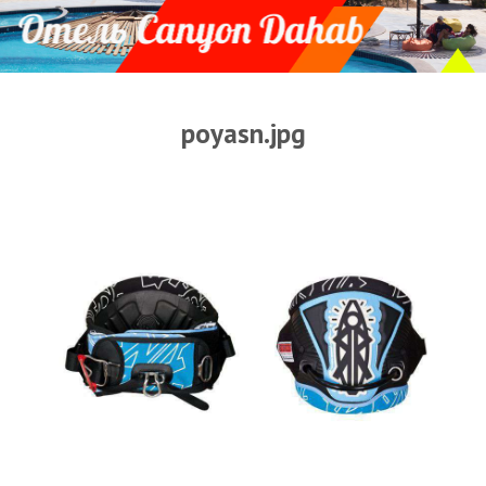
Прогноз погоды
Оборудование
Карта лагуны
poyasn.jpg
Виртуальный тур Ганет Синай
Виртуальный тур Свисс Инн
Дахаб
ВиндСерфКидс
Новости
Медиа
Медиа архив
Фотки
Видео