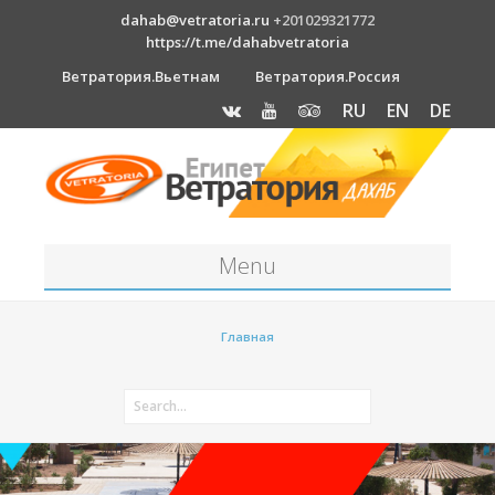
dahab@vetratoria.ru
+201029321772
https://t.me/dahabvetratoria
Ветратория.Вьетнам
Ветратория.Россия
RU
EN
DE
Menu
Станция
Главная
О станции
Вакансии
Как к нам добраться?
Отель Canion