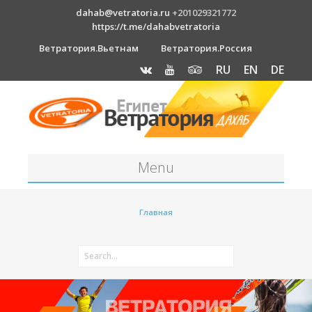
dahab@vetratoria.ru
+201029321772
https://t.me/dahabvetratoria
Ветратория.Вьетнам
Ветратория.Россия
RU
EN
DE
Menu
Станция
Главная
О станции
Вакансии
Как к нам добраться?
Отель Canion