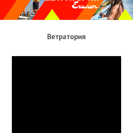
Прогноз погоды
Оборудование
Карта лагуны
Ветратория
Виртуальный тур Ганет Синай
Виртуальный тур Свисс Инн
Дахаб
ВиндСерфКидс
Новости
Медиа
Медиа архив
Фотки
Видео