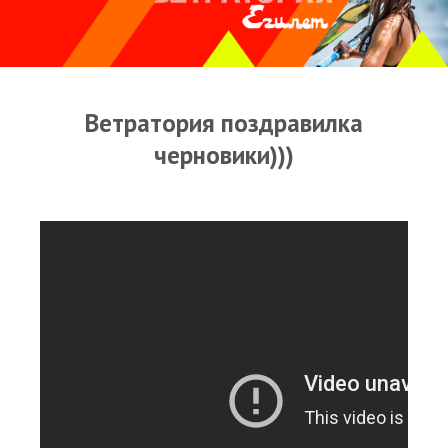
Прогноз погоды
Оборудование
Карта лагуны
Ветратория поздравилка
Виртуальный тур Ганет Синай
черновики)))
Виртуальный тур Свисс Инн
Дахаб
ВиндСерфКидс
Новости
Медиа
Медиа архив
Фотки
Видео