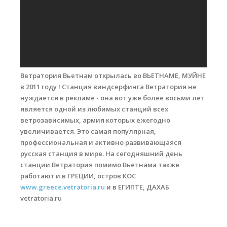
Места катания
Наши Станции
Ветратория.Вьетнам
Ветратория Вьетнам открылась во ВЬЕТНАМЕ, МУЙНЕ
Ветратория Россия
в 2011 году ! Станция виндсерфинга Ветратория не
Ветратория.Египет
нуждается в рекламе - она вот уже более восьми лет
является одной из любимых станций всех
Цены
ветрозависимых, армия которых ежегодно
увеличивается. Это самая популярная,
Обучение виндсерфингу
профессиональная и активно развивающаяся
русская станция в мире. На сегодняшний день
Прокат оборудования
станции Ветратория помимо Вьетнама также
Прокат Винг Фоил
работают и в ГРЕЦИИ, остров КОС
www.greece.vetratoria.ru
и в ЕГИПТЕ, ДАХАБ
Продажа оборудования
vetratoria.ru
Система скидок