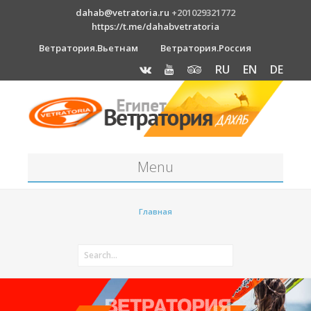
dahab@vetratoria.ru
+201029321772
https://t.me/dahabvetratoria
Ветратория.Вьетнам
Ветратория.Россия
RU
EN
DE
Menu
Станция
Главная
О станции
Вакансии
Как к нам добраться?
Отель Canion