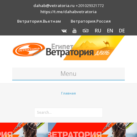
dahab@vetratoria.ru
+201029321772
https://t.me/dahabvetratoria
Ветратория.Вьетнам
Ветратория.Россия
RU
EN
DE
Menu
Станция
Главная
О станции
Вакансии
Как к нам добраться?
Отель Canion