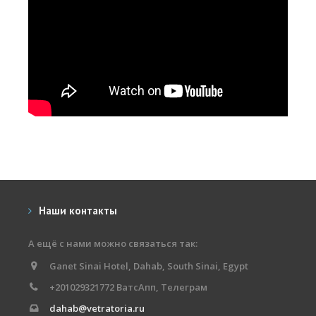
Места катания
Наши Станции
Ветратория.Вьетнам
Ветратория Россия
Ветратория.Египет
Цены
Обучение виндсерфингу
Наши контакты
Прокат оборудования
Прокат Винг Фоил
А ещё с нами можно связаться так:
Ganet Sinai Hotel, Dahab, South Sinai, Egypt
Продажа оборудования
+201029321772 ВатсАпп, Телеграм
Система скидок
dahab@vetratoria.ru