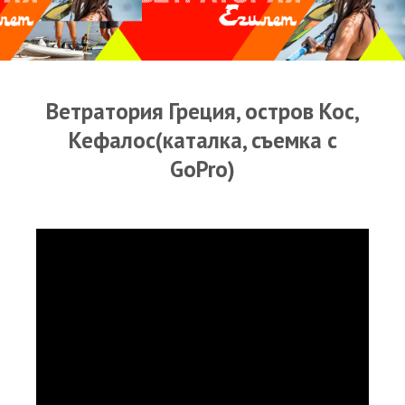
Прогноз погоды
Оборудование
Карта лагуны
Ветратория Греция, остров Кос,
Виртуальный тур Ганет Синай
Кефалос(каталка, съемка c
Виртуальный тур Свисс Инн
GoPro)
Дахаб
ВиндСерфКидс
Новости
Медиа
Медиа архив
Фотки
Видео