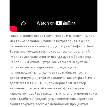
Места катания
Наши Станции
Ветратория.Вьетнам
Наша станция Ветратория теперь и в Греции, о. Кос,
Ветратория Россия
местечко Кефалос! Станция Ветратория на о.Кос,
Ветратория.Египет
расположена в самом сердце лагуны "Кефалос Бей".
Ветер преимущественно северных направлений
Цены
(Мельтеме) практически всегда дует с берега под
небольшим углом. В утрение часы с 9.00 дует не
Обучение виндсерфингу
сильный ветер (идеально подходит для
начинающих), к полудню ветер набирает силу
Прокат оборудования
достаточную для глиссирования. Пик ветра обычно
Прокат Винг Фоил
достигает к 13.00 - 16.00, примерно в 18.00 ветер
начинает стихать. Абсолютный флет лагуны
Продажа оборудования
идеально подойдет как для начального уровня так и
для отработки продвинутых элементов. Береговая
Система скидок
линия покрыта песком с небольшим процентом