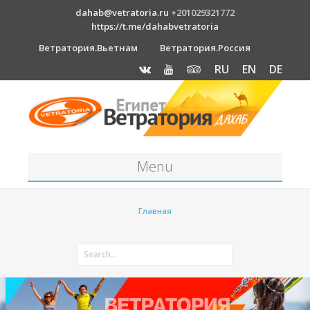
dahab@vetratoria.ru
+201029321772
https://t.me/dahabvetratoria
Ветратория.Вьетнам
Ветратория.Россия
RU
EN
DE
Menu
Станция
Главная
О станции
Вакансии
Как к нам добраться?
Отель Canion