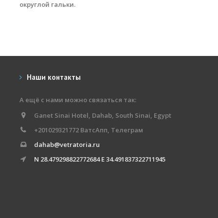
Обучение кайтсерфингу
округлой гальки.
Контакты
Наши контакты
А ещё с нами можно связаться так:
Ganet Sinai Hotel, Dahab, South Sinai, Egypt
+201029321772 ВатсАпп, Телеграм
dahab@vetratoria.ru
N 28.479298822772684 E 34.491837322711945