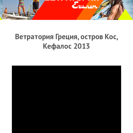
Прогноз погоды
Оборудование
Карта лагуны
Ветратория Греция, остров Кос,
Виртуальный тур Ганет Синай
Кефалос 2013
Виртуальный тур Свисс Инн
Дахаб
ВиндСерфКидс
Новости
Медиа
Медиа архив
Фотки
Видео