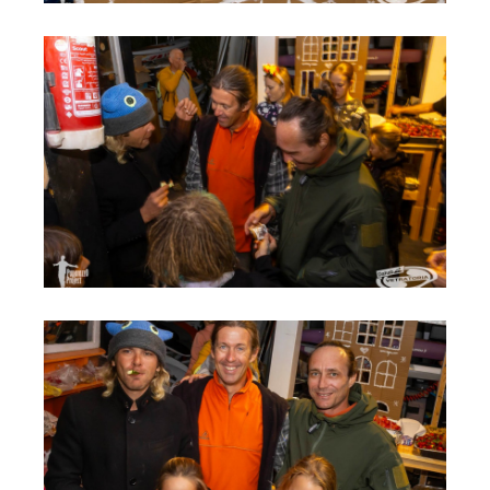
Места катания
Наши Станции
Ветратория.Вьетнам
Ветратория Россия
Ветратория.Египет
Цены
Обучение виндсерфингу
Прокат оборудования
Прокат Винг Фоил
Продажа оборудования
Система скидок