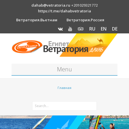
dahab@vetratoria.ru
+201029321772
https://t.me/dahabvetratoria
Ветратория.Вьетнам
Ветратория.Россия
RU
EN
DE
Menu
Станция
Главная
О станции
Вакансии
Как к нам добраться?
Отель Canion