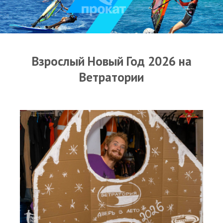
Прогноз погоды
Оборудование
Карта лагуны
Взрослый Новый Год 2026 на
Виртуальный тур Ганет Синай
Ветратории
Виртуальный тур Свисс Инн
Дахаб
ВиндСерфКидс
Новости
Медиа
Медиа архив
Фотки
Видео