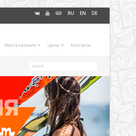
RU
EN
DE
Места катания
Цены
Контакты