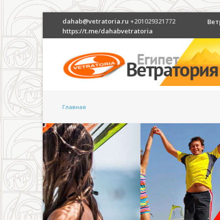
dahab@vetratoria.ru
+201029321772
Вет
https://t.me/dahabvetratoria
Главная