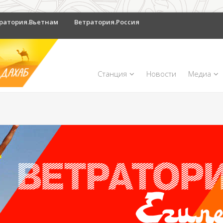
ратория.Вьетнам
Ветратория.Россия
Станция
Новости
Медиа