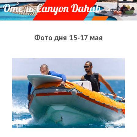
Прогноз погоды
Оборудование
Карта лагуны
Фото дня 15-17 мая
Виртуальный тур Ганет Синай
Виртуальный тур Свисс Инн
Дахаб
ВиндСерфКидс
Новости
Медиа
Медиа архив
Фотки
Видео