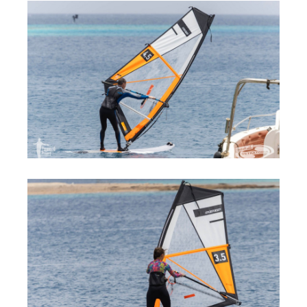
Места катания
Наши Станции
Ветратория.Вьетнам
Ветратория Россия
Ветратория.Египет
Цены
Обучение виндсерфингу
Прокат оборудования
Прокат Винг Фоил
Продажа оборудования
Система скидок