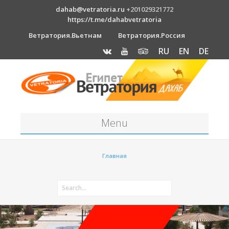
dahab@vetratoria.ru
+201029321772
https://t.me/dahabvetratoria
Ветратория.Вьетнам
Ветратория.Россия
RU
EN
DE
Menu
Станция
Главная
О станции
Вакансии
Как к нам добраться?
Отель Canion