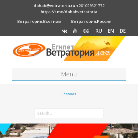
dahab@vetratoria.ru
+201029321772
https://t.me/dahabvetratoria
Ветратория.Вьетнам
Ветратория.Россия
RU
EN
DE
Menu
Станция
Главная
О станции
Вакансии
Как к нам добраться?
Отель Canion