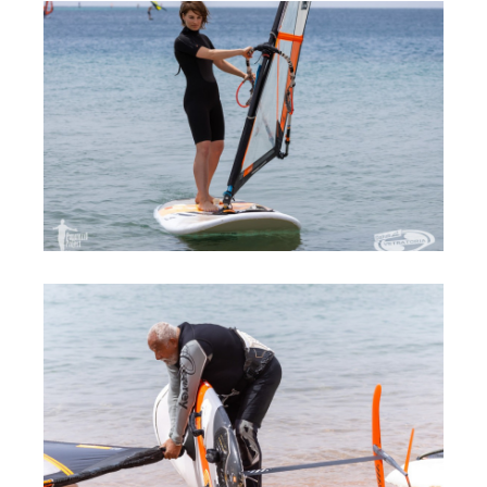
Места катания
Наши Станции
Ветратория.Вьетнам
Ветратория Россия
Ветратория.Египет
Цены
Обучение виндсерфингу
Прокат оборудования
Прокат Винг Фоил
Продажа оборудования
Система скидок