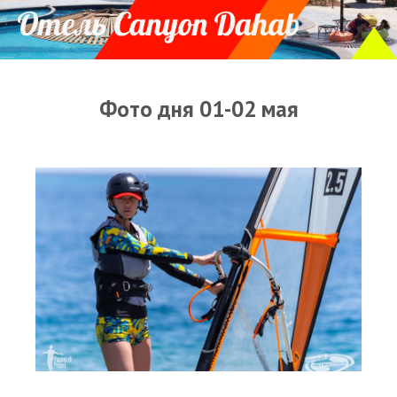
Прогноз погоды
Оборудование
Карта лагуны
Фото дня 01-02 мая
Виртуальный тур Ганет Синай
Виртуальный тур Свисс Инн
Дахаб
ВиндСерфКидс
Новости
Медиа
Медиа архив
Фотки
Видео