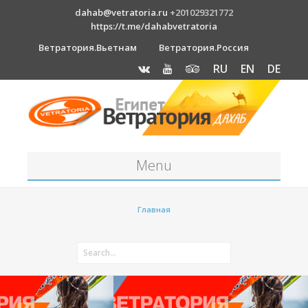
dahab@vetratoria.ru
+201029321772
https://t.me/dahabvetratoria
Ветратория.Вьетнам
Ветратория.Россия
RU
EN
DE
Menu
Станция
Главная
О станции
Вакансии
Как к нам добраться?
Отель Canion