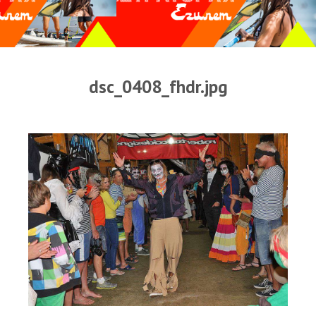
Прогноз погоды
Оборудование
Карта лагуны
dsc_0408_fhdr.jpg
Виртуальный тур Ганет Синай
Виртуальный тур Свисс Инн
Дахаб
ВиндСерфКидс
Новости
Медиа
Медиа архив
Фотки
Видео