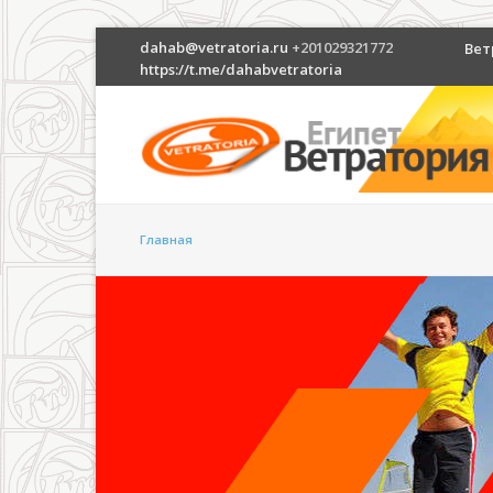
dahab@vetratoria.ru
+201029321772
Вет
https://t.me/dahabvetratoria
Главная