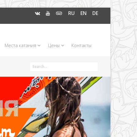
RU
EN
DE
Места катания
Цены
Контакты