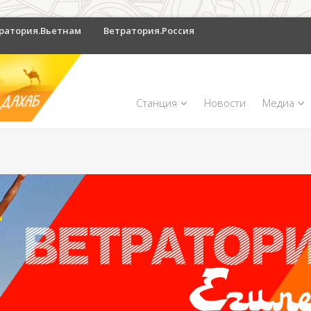
ратория.Вьетнам
Ветратория.Россия
Станция
Новости
Медиа