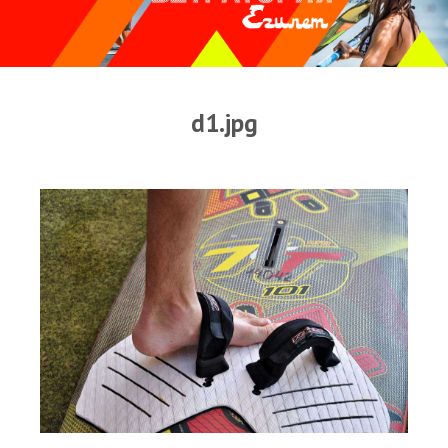
Прогноз погоды
Оборудование
Карта лагуны
d1.jpg
Виртуальный тур Ганет Синай
Виртуальный тур Свисс Инн
Дахаб
ВиндСерфКидс
Новости
Медиа
Медиа архив
Фотки
Видео