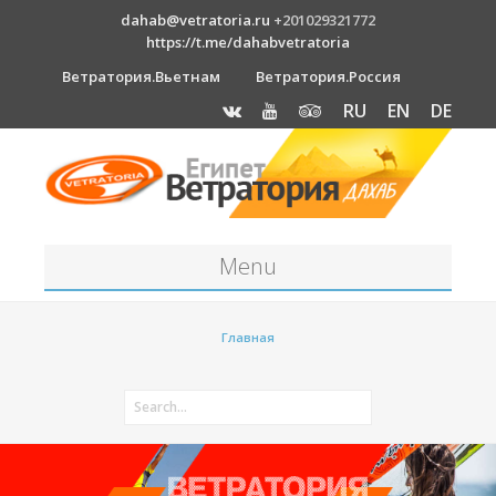
dahab@vetratoria.ru
+201029321772
https://t.me/dahabvetratoria
Ветратория.Вьетнам
Ветратория.Россия
RU
EN
DE
Menu
Станция
Главная
О станции
Вакансии
Как к нам добраться?
Отель Canion