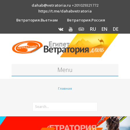
dahab@vetratoria.ru
+201029321772
https://t.me/dahabvetratoria
Ветратория.Вьетнам
Ветратория.Россия
RU
EN
DE
Menu
Станция
Главная
О станции
Вакансии
Как к нам добраться?
Отель Canion