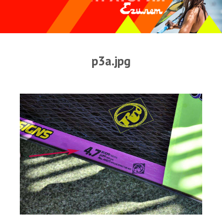
Прогноз погоды
Оборудование
Карта лагуны
p3a.jpg
Виртуальный тур Ганет Синай
Виртуальный тур Свисс Инн
Дахаб
ВиндСерфКидс
Новости
Медиа
Медиа архив
Фотки
Видео