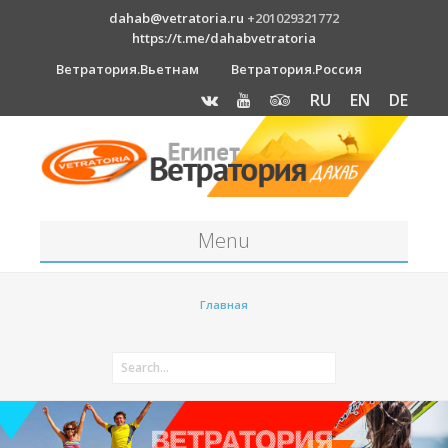
dahab@vetratoria.ru
+201029321772
https://t.me/dahabvetratoria
Ветратория.Вьетнам
Ветратория.Россия
RU
EN
DE
Menu
Станция
Главная
О станции
Вакансии
Как к нам добраться?
Отель Canion