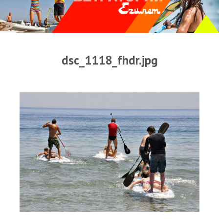
Прогноз погоды
Оборудование
Карта лагуны
dsc_1118_fhdr.jpg
Виртуальный тур Ганет Синай
Виртуальный тур Свисс Инн
Дахаб
ВиндСерфКидс
Новости
Медиа
Медиа архив
Фотки
Видео