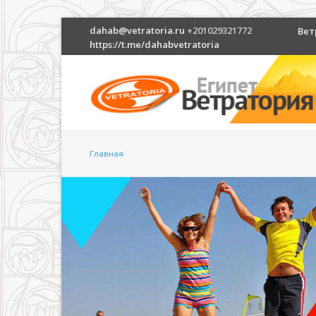
dahab@vetratoria.ru
+201029321772
Вет
https://t.me/dahabvetratoria
Главная