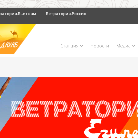
ратория.Вьетнам
Ветратория.Россия
Станция
Новости
Медиа