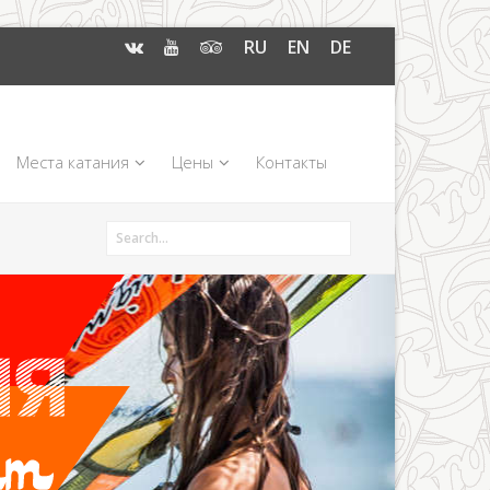
RU
EN
DE
Места катания
Цены
Контакты