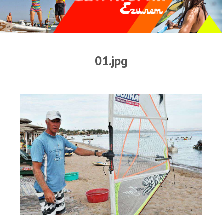
Прогноз погоды
Оборудование
Карта лагуны
01.jpg
Виртуальный тур Ганет Синай
Виртуальный тур Свисс Инн
Дахаб
ВиндСерфКидс
Новости
Медиа
Медиа архив
Фотки
Видео