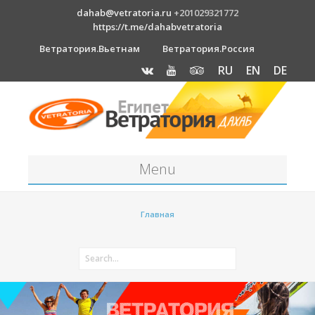
dahab@vetratoria.ru
+201029321772
https://t.me/dahabvetratoria
Ветратория.Вьетнам
Ветратория.Россия
RU
EN
DE
Menu
Станция
Главная
О станции
Вакансии
Как к нам добраться?
Отель Canion