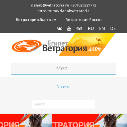
dahab@vetratoria.ru
+201029321772
https://t.me/dahabvetratoria
Ветратория.Вьетнам
Ветратория.Россия
RU
EN
DE
Menu
Станция
Главная
О станции
Вакансии
Как к нам добраться?
Отель Canion