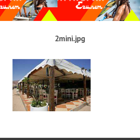
Прогноз погоды
Оборудование
Карта лагуны
2mini.jpg
Виртуальный тур Ганет Синай
Виртуальный тур Свисс Инн
Дахаб
ВиндСерфКидс
Новости
Медиа
Медиа архив
Фотки
Видео