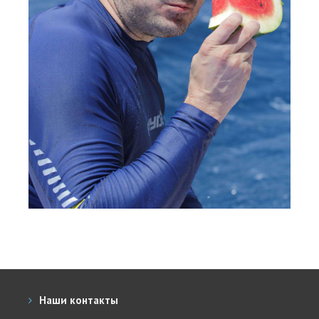
Места катания
Наши Станции
Ветратория.Вьетнам
Ветратория Россия
Ветратория.Египет
Цены
Обучение виндсерфингу
Прокат оборудования
Прокат Винг Фоил
Продажа оборудования
Система скидок
Наши контакты