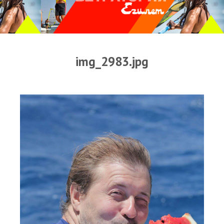
Прогноз погоды
Оборудование
Карта лагуны
img_2983.jpg
Виртуальный тур Ганет Синай
Виртуальный тур Свисс Инн
Дахаб
ВиндСерфКидс
Новости
Медиа
Медиа архив
Фотки
Видео