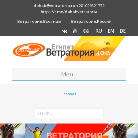
dahab@vetratoria.ru
+201029321772
https://t.me/dahabvetratoria
Ветратория.Вьетнам
Ветратория.Россия
RU
EN
DE
Menu
Станция
Главная
О станции
Вакансии
Как к нам добраться?
Отель Canion