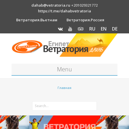
dahab@vetratoria.ru
+201029321772
https://t.me/dahabvetratoria
Ветратория.Вьетнам
Ветратория.Россия
RU
EN
DE
Menu
Станция
Главная
О станции
Вакансии
Как к нам добраться?
Отель Canion