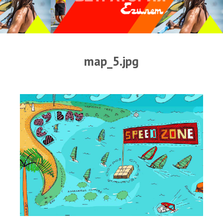
Прогноз погоды
Оборудование
Карта лагуны
map_5.jpg
Виртуальный тур Ганет Синай
Виртуальный тур Свисс Инн
Дахаб
ВиндСерфКидс
Новости
Медиа
Медиа архив
Фотки
Видео